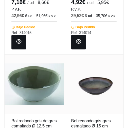
7,16€
4,92€
8,66€
5,95€
/ ud
/ ud
P.V.P.
P.V.P.
42,96€
29,52€
6 ud
51,96€
6 ud
35,70€
P.V.P.
P.V.P.
Bajo Pedido
Bajo Pedido
Ref: 314015
Ref: 314014
Bol redondo gris de gres
Bol redondo gris gres
esmaltado Ø 12,5 cm
esmaltado Ø 15 cm