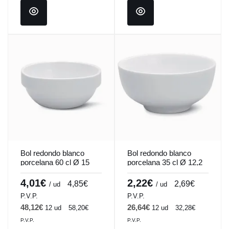
Bol redondo blanco
Bol redondo blanco
porcelana 60 cl Ø 15
porcelana 35 cl Ø 12,2
cm Cafett Pro.mundi
cm Cafett Pro.mundi
4,01€
2,22€
4,85€
2,69€
/ ud
/ ud
P.V.P.
P.V.P.
48,12€
26,64€
12 ud
58,20€
12 ud
32,28€
P.V.P.
P.V.P.