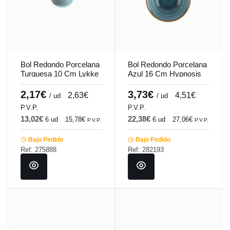
Bol Redondo Porcelana
Bol Redondo Porcelana
Turquesa 10 Cm Lykke
Azul 16 Cm Hypnosis
Porland
Azul Porland
2,17€
3,73€
2,63€
4,51€
/ ud
/ ud
P.V.P.
P.V.P.
13,02€
22,38€
6 ud
15,78€
6 ud
27,06€
P.V.P.
P.V.P.
Bajo Pedido
Bajo Pedido
Ref: 275888
Ref: 282193