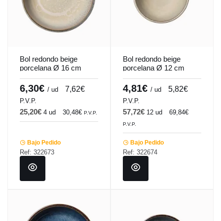
Bol redondo beige
Bol redondo beige
porcelana Ø 16 cm
porcelana Ø 12 cm
Savanna Accolade
Savanna Accolade
6,30€
4,81€
7,62€
5,82€
/ ud
/ ud
P.V.P.
P.V.P.
25,20€
57,72€
4 ud
30,48€
12 ud
69,84€
P.V.P.
P.V.P.
Bajo Pedido
Bajo Pedido
Ref: 322673
Ref: 322674