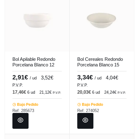
Bol Apilable Redondo
Bol Cereales Redondo
Porcelana Blanco 12
Porcelana Blanco 15
Cm Soley Porland
Cm Soley Porland
2,91€
3,34€
3,52€
4,04€
/ ud
/ ud
P.V.P.
P.V.P.
17,46€
20,03€
6 ud
21,12€
6 ud
24,24€
P.V.P.
P.V.P.
Bajo Pedido
Bajo Pedido
Ref: 285673
Ref: 274052