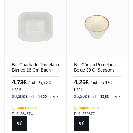
Bol Cuadrado Porcelana
Bol Cónico Porcelana
Blanco 16 Cm Bach
Beige 39 Cl Seasons
Porland
Porland
4,73€
4,26€
5,72€
5,15€
/ ud
/ ud
P.V.P.
P.V.P.
28,38€
25,56€
6 ud
34,32€
6 ud
30,90€
P.V.P.
P.V.P.
Bajo Pedido
Bajo Pedido
Ref: 284574
Ref: 272677