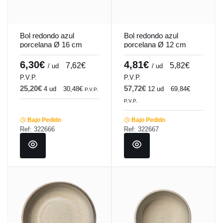
Bol redondo azul
Bol redondo azul
porcelana Ø 16 cm
porcelana Ø 12 cm
Azure Accolade
Azure Accolade
6,30€
4,81€
7,62€
5,82€
/ ud
/ ud
P.V.P.
P.V.P.
25,20€
57,72€
4 ud
30,48€
12 ud
69,84€
P.V.P.
P.V.P.
Bajo Pedido
Bajo Pedido
Ref: 322666
Ref: 322667