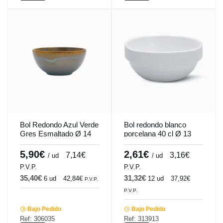
Bol Redondo Azul Verde
Bol redondo blanco
Gres Esmaltado Ø 14
porcelana 40 cl Ø 13
Cm Lotus Accolade
cm Cafett Pro.mundi
5,90€
2,61€
7,14€
3,16€
/ ud
/ ud
P.V.P.
P.V.P.
35,40€
31,32€
6 ud
42,84€
12 ud
37,92€
P.V.P.
P.V.P.
Bajo Pedido
Bajo Pedido
Ref: 306035
Ref: 313913