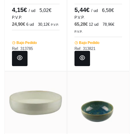
Winter Pro.mundi
Galaxy Pro.mundi
4,15€
5,44€
5,02€
6,58€
/ ud
/ ud
P.V.P.
P.V.P.
24,90€
65,28€
6 ud
30,12€
12 ud
78,96€
P.V.P.
P.V.P.
Bajo Pedido
Bajo Pedido
Ref: 313785
Ref: 313821