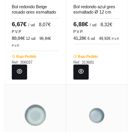
Bol redondo Beige
Bol redondo azul gres
rosado gres esmaltado
esmaltado Ø 12 cm
Ø 15,5 cm Pearl
Magic Accolade
Pro.mundi
6,67€
6,88€
8,07€
8,32€
/ ud
/ ud
P.V.P.
P.V.P.
80,04€
41,28€
12 ud
96,84€
6 ud
49,92€
P.V.P.
P.V.P.
Bajo Pedido
Bajo Pedido
Ref: 306037
Ref: 313681