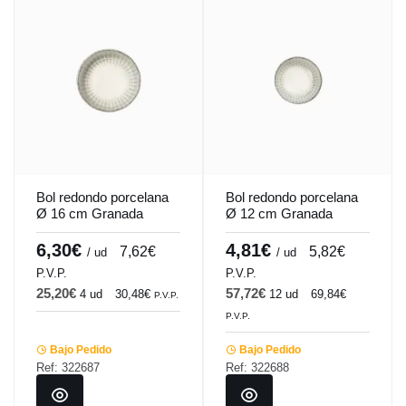
Bol redondo porcelana
Bol redondo porcelana
Ø 16 cm Granada
Ø 12 cm Granada
Accolade
Accolade
6,30€
4,81€
7,62€
5,82€
/ ud
/ ud
P.V.P.
P.V.P.
25,20€
57,72€
4 ud
30,48€
12 ud
69,84€
P.V.P.
P.V.P.
Bajo Pedido
Bajo Pedido
Ref: 322687
Ref: 322688