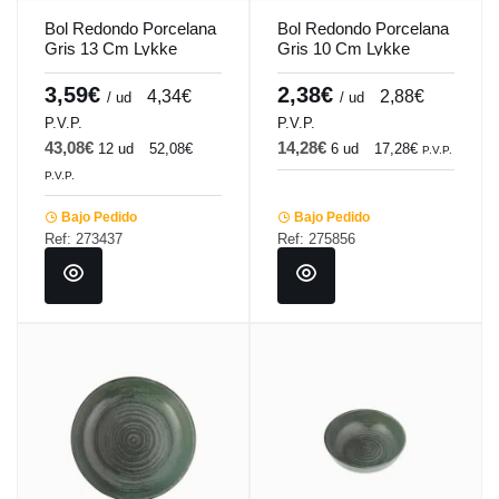
Bol Redondo Porcelana
Bol Redondo Porcelana
Gris 13 Cm Lykke
Gris 10 Cm Lykke
Porland
Porland
3,59€
2,38€
4,34€
2,88€
/ ud
/ ud
P.V.P.
P.V.P.
43,08€
14,28€
12 ud
52,08€
6 ud
17,28€
P.V.P.
P.V.P.
Bajo Pedido
Bajo Pedido
Ref: 273437
Ref: 275856