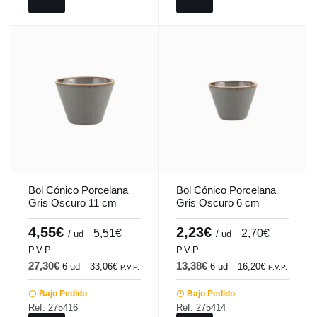
Bol Cónico Porcelana
Bol Cónico Porcelana
Gris Oscuro 11 cm
Gris Oscuro 6 cm
Seasons Porland
Seasons Porland
4,55€
2,23€
5,51€
2,70€
/ ud
/ ud
P.V.P.
P.V.P.
27,30€
13,38€
6 ud
33,06€
6 ud
16,20€
P.V.P.
P.V.P.
Bajo Pedido
Bajo Pedido
Ref: 275416
Ref: 275414