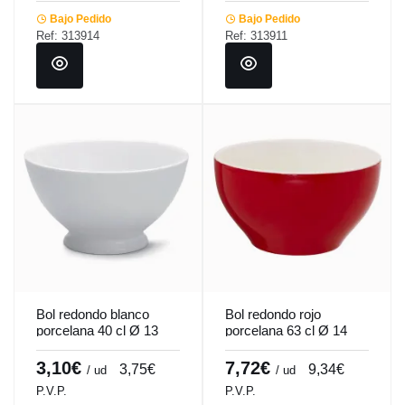
Bajo Pedido
Bajo Pedido
Ref: 313914
Ref: 313911
Bol redondo blanco
Bol redondo rojo
porcelana 40 cl Ø 13
porcelana 63 cl Ø 14
cm Cafett Pro.mundi
cm Emotions Pro.mundi
3,10€
7,72€
3,75€
9,34€
/ ud
/ ud
P.V.P.
P.V.P.