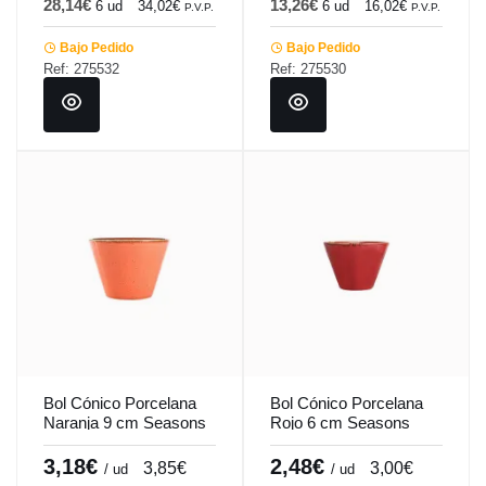
28,14€
13,26€
6 ud
34,02€
6 ud
16,02€
P.V.P.
P.V.P.
Bajo Pedido
Bajo Pedido
Ref: 275532
Ref: 275530
Bol Cónico Porcelana
Bol Cónico Porcelana
Naranja 9 cm Seasons
Rojo 6 cm Seasons
Porland
Porland
3,18€
2,48€
3,85€
3,00€
/ ud
/ ud