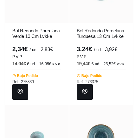
Bol Redondo Porcelana
Bol Redondo Porcelana
Verde 10 Cm Lykke
Turquesa 13 Cm Lykke
Porland
Porland
2,34€
3,24€
2,83€
3,92€
/ ud
/ ud
P.V.P.
P.V.P.
14,04€
19,44€
6 ud
16,98€
6 ud
23,52€
P.V.P.
P.V.P.
Bajo Pedido
Bajo Pedido
Ref: 275839
Ref: 273375