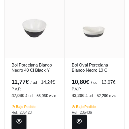
Bol Porcelana Blanco
Bol Oval Porcelana
Negro 49 Cl Black Y
Blanco Negro 19 Cl
White Tableswing
Black Y White
Tableswing
11,77€
10,80€
14,24€
13,07€
/ ud
/ ud
P.V.P.
P.V.P.
47,08€
43,20€
4 ud
56,96€
4 ud
52,28€
P.V.P.
P.V.P.
Bajo Pedido
Bajo Pedido
Ref: 235423
Ref: 235436