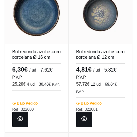
Bol redondo azul oscuro
Bol redondo azul oscuro
porcelana Ø 16 cm
porcelana Ø 12 cm
Seablue Accolade
Seablue Accolade
6,30€
4,81€
7,62€
5,82€
/ ud
/ ud
P.V.P.
P.V.P.
25,20€
57,72€
4 ud
30,48€
12 ud
69,84€
P.V.P.
P.V.P.
Bajo Pedido
Bajo Pedido
Ref: 322680
Ref: 322681