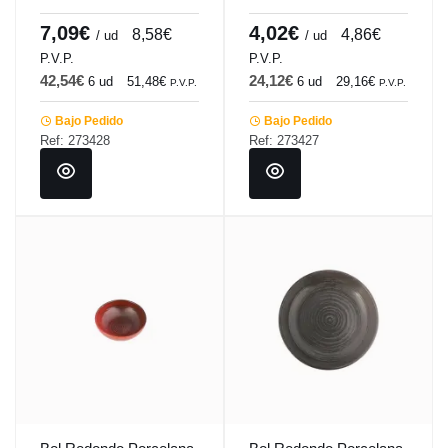
Porland
Porland
7,09€
4,02€
8,58€
4,86€
/ ud
/ ud
P.V.P.
P.V.P.
42,54€
24,12€
6 ud
51,48€
6 ud
29,16€
P.V.P.
P.V.P.
Bajo Pedido
Bajo Pedido
Ref: 273428
Ref: 273427