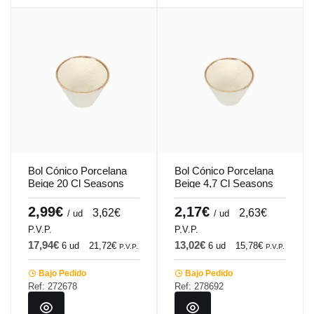
Bol Cónico Porcelana
Bol Cónico Porcelana
Beige 20 Cl Seasons
Beige 4,7 Cl Seasons
Porland
Porland
2,99€
2,17€
3,62€
2,63€
/ ud
/ ud
P.V.P.
P.V.P.
17,94€
13,02€
6 ud
21,72€
6 ud
15,78€
P.V.P.
P.V.P.
Bajo Pedido
Bajo Pedido
Ref: 272678
Ref: 278692