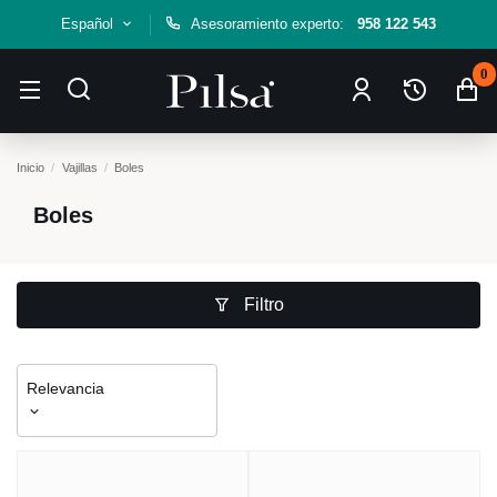
Español
Asesoramiento experto:
958 122 543
0
Inicio
Vajillas
Boles
Boles
Filtro
Relevancia