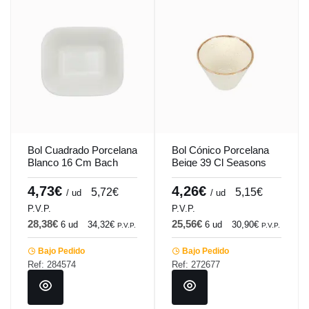
Bol Cuadrado Porcelana
Bol Cónico Porcelana
Blanco 16 Cm Bach
Beige 39 Cl Seasons
Porland
Porland
4,73€
4,26€
5,72€
5,15€
/ ud
/ ud
P.V.P.
P.V.P.
28,38€
25,56€
6 ud
34,32€
6 ud
30,90€
P.V.P.
P.V.P.
Bajo Pedido
Bajo Pedido
Ref: 284574
Ref: 272677