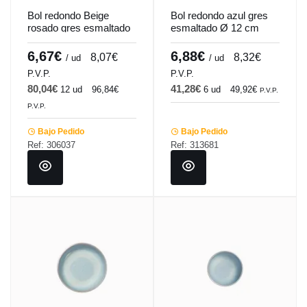
Bol redondo Beige
Bol redondo azul gres
rosado gres esmaltado
esmaltado Ø 12 cm
Ø 15,5 cm Pearl
Magic Accolade
Pro.mundi
6,67€
6,88€
8,07€
8,32€
/ ud
/ ud
P.V.P.
P.V.P.
80,04€
41,28€
12 ud
96,84€
6 ud
49,92€
P.V.P.
P.V.P.
Bajo Pedido
Bajo Pedido
Ref: 306037
Ref: 313681