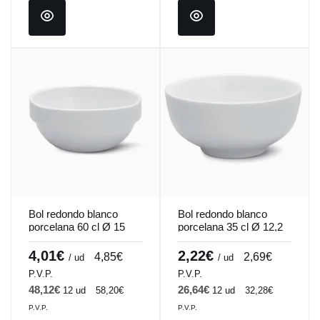
Bol redondo blanco
Bol redondo blanco
porcelana 60 cl Ø 15
porcelana 35 cl Ø 12,2
cm Cafett Pro.mundi
cm Cafett Pro.mundi
4,01€
2,22€
4,85€
2,69€
/ ud
/ ud
P.V.P.
P.V.P.
48,12€
26,64€
12 ud
58,20€
12 ud
32,28€
P.V.P.
P.V.P.