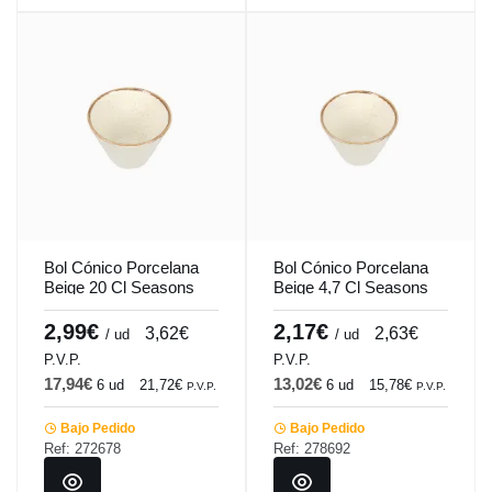
Bol Cónico Porcelana
Bol Cónico Porcelana
Beige 20 Cl Seasons
Beige 4,7 Cl Seasons
Porland
Porland
2,99€
2,17€
3,62€
2,63€
/ ud
/ ud
P.V.P.
P.V.P.
17,94€
13,02€
6 ud
21,72€
6 ud
15,78€
P.V.P.
P.V.P.
Bajo Pedido
Bajo Pedido
Ref: 272678
Ref: 278692