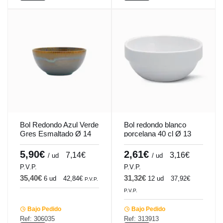
Bol Redondo Azul Verde
Bol redondo blanco
Gres Esmaltado Ø 14
porcelana 40 cl Ø 13
Cm Lotus Accolade
cm Cafett Pro.mundi
5,90€
2,61€
7,14€
3,16€
/ ud
/ ud
P.V.P.
P.V.P.
35,40€
31,32€
6 ud
42,84€
12 ud
37,92€
P.V.P.
P.V.P.
Bajo Pedido
Bajo Pedido
Ref: 306035
Ref: 313913