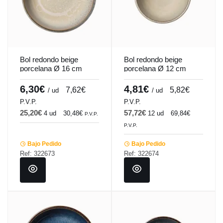
Bol redondo beige
Bol redondo beige
porcelana Ø 16 cm
porcelana Ø 12 cm
Savanna Accolade
Savanna Accolade
6,30€
4,81€
7,62€
5,82€
/ ud
/ ud
P.V.P.
P.V.P.
25,20€
57,72€
4 ud
30,48€
12 ud
69,84€
P.V.P.
P.V.P.
Bajo Pedido
Bajo Pedido
Ref: 322673
Ref: 322674