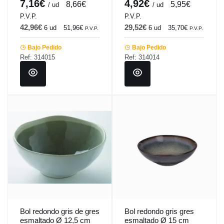
7,16€
4,92€
8,66€
5,95€
/ ud
/ ud
P.V.P.
P.V.P.
42,96€
29,52€
6 ud
51,96€
6 ud
35,70€
P.V.P.
P.V.P.
Bajo Pedido
Bajo Pedido
Ref: 314015
Ref: 314014
Bol redondo gris de gres
Bol redondo gris gres
esmaltado Ø 12,5 cm
esmaltado Ø 15 cm