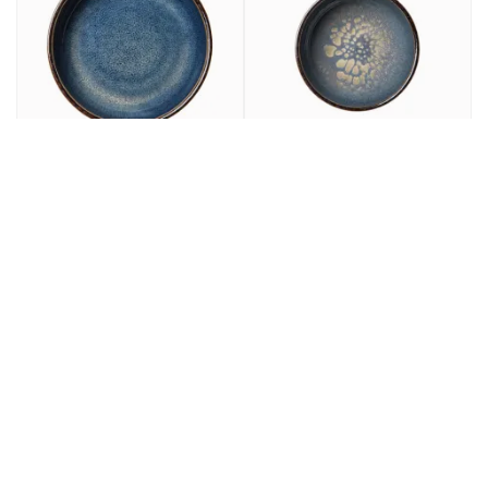
Bol redondo azul oscuro
Bol redondo azul oscuro
porcelana Ø 16 cm
porcelana Ø 12 cm
Seablue Accolade
Seablue Accolade
6,30€
4,81€
7,62€
5,82€
/ ud
/ ud
P.V.P.
P.V.P.
25,20€
57,72€
4 ud
30,48€
12 ud
69,84€
P.V.P.
P.V.P.
Bajo Pedido
Bajo Pedido
Ref: 322680
Ref: 322681