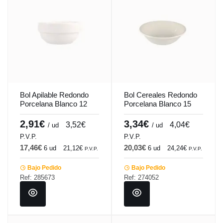
Bol Apilable Redondo
Bol Cereales Redondo
Porcelana Blanco 12
Porcelana Blanco 15
Cm Soley Porland
Cm Soley Porland
2,91€
3,34€
3,52€
4,04€
/ ud
/ ud
P.V.P.
P.V.P.
17,46€
20,03€
6 ud
21,12€
6 ud
24,24€
P.V.P.
P.V.P.
Bajo Pedido
Bajo Pedido
Ref: 285673
Ref: 274052