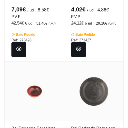
Porland
Porland
7,09€
4,02€
8,58€
4,86€
/ ud
/ ud
P.V.P.
P.V.P.
42,54€
24,12€
6 ud
51,48€
6 ud
29,16€
P.V.P.
P.V.P.
Bajo Pedido
Bajo Pedido
Ref: 273428
Ref: 273427