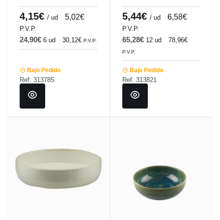
Winter Pro.mundi
Galaxy Pro.mundi
4,15€
5,44€
5,02€
6,58€
/ ud
/ ud
P.V.P.
P.V.P.
24,90€
65,28€
6 ud
30,12€
12 ud
78,96€
P.V.P.
P.V.P.
Bajo Pedido
Bajo Pedido
Ref: 313785
Ref: 313821