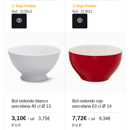
Bajo Pedido
Bajo Pedido
Ref: 313914
Ref: 313911
Bol redondo blanco
Bol redondo rojo
porcelana 40 cl Ø 13
porcelana 63 cl Ø 14
cm Cafett Pro.mundi
cm Emotions Pro.mundi
3,10€
7,72€
3,75€
9,34€
/ ud
/ ud
P.V.P.
P.V.P.