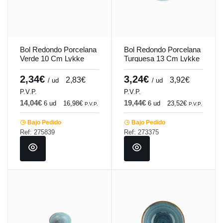
Bol Redondo Porcelana
Bol Redondo Porcelana
Verde 10 Cm Lykke
Turquesa 13 Cm Lykke
Porland
Porland
2,34€
3,24€
2,83€
3,92€
/ ud
/ ud
P.V.P.
P.V.P.
14,04€
19,44€
6 ud
16,98€
6 ud
23,52€
P.V.P.
P.V.P.
Bajo Pedido
Bajo Pedido
Ref: 275839
Ref: 273375