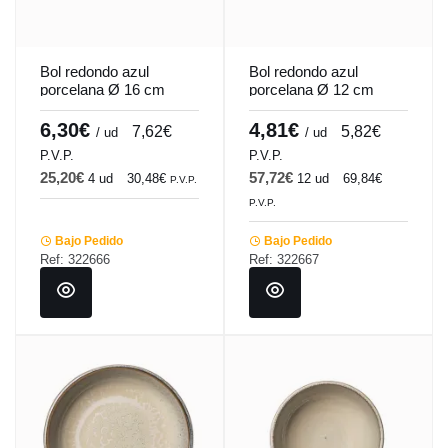
Bol redondo azul
Bol redondo azul
porcelana Ø 16 cm
porcelana Ø 12 cm
Azure Accolade
Azure Accolade
6,30€
4,81€
7,62€
5,82€
/ ud
/ ud
P.V.P.
P.V.P.
25,20€
57,72€
4 ud
30,48€
12 ud
69,84€
P.V.P.
P.V.P.
Bajo Pedido
Bajo Pedido
Ref: 322666
Ref: 322667