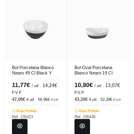
Bol Porcelana Blanco
Bol Oval Porcelana
Negro 49 Cl Black Y
Blanco Negro 19 Cl
White Tableswing
Black Y White
Tableswing
11,77€
10,80€
14,24€
13,07€
/ ud
/ ud
P.V.P.
P.V.P.
47,08€
43,20€
4 ud
56,96€
4 ud
52,28€
P.V.P.
P.V.P.
Bajo Pedido
Bajo Pedido
Ref: 235423
Ref: 235436