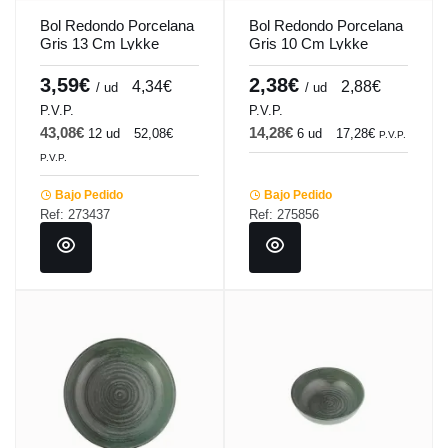
Bol Redondo Porcelana
Bol Redondo Porcelana
Gris 13 Cm Lykke
Gris 10 Cm Lykke
Porland
Porland
3,59€
2,38€
4,34€
2,88€
/ ud
/ ud
P.V.P.
P.V.P.
43,08€
14,28€
12 ud
52,08€
6 ud
17,28€
P.V.P.
P.V.P.
Bajo Pedido
Bajo Pedido
Ref: 273437
Ref: 275856