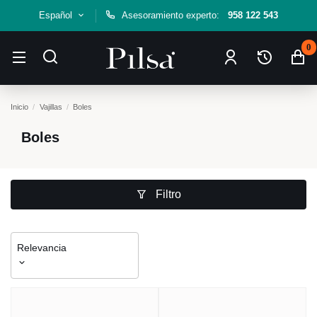
Español
Asesoramiento experto:
958 122 543
0
Inicio
Vajillas
Boles
Boles
Filtro
Relevancia