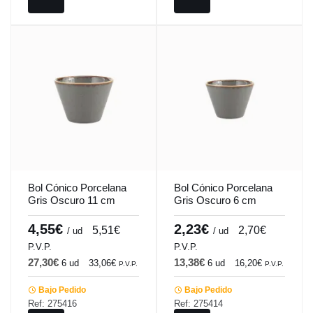
Bol Cónico Porcelana
Bol Cónico Porcelana
Gris Oscuro 11 cm
Gris Oscuro 6 cm
Seasons Porland
Seasons Porland
4,55€
2,23€
5,51€
2,70€
/ ud
/ ud
P.V.P.
P.V.P.
27,30€
13,38€
6 ud
33,06€
6 ud
16,20€
P.V.P.
P.V.P.
Bajo Pedido
Bajo Pedido
Ref: 275416
Ref: 275414