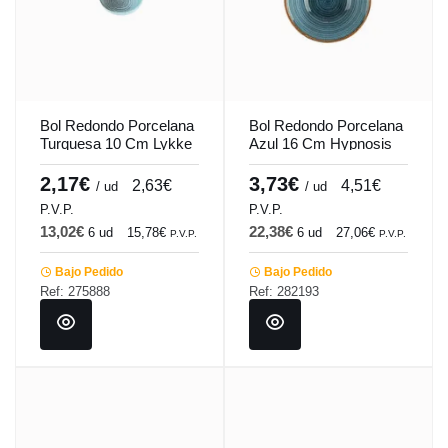
Bol Redondo Porcelana
Bol Redondo Porcelana
Turquesa 10 Cm Lykke
Azul 16 Cm Hypnosis
Porland
Azul Porland
2,17€
3,73€
2,63€
4,51€
/ ud
/ ud
P.V.P.
P.V.P.
13,02€
22,38€
6 ud
15,78€
6 ud
27,06€
P.V.P.
P.V.P.
Bajo Pedido
Bajo Pedido
Ref: 275888
Ref: 282193