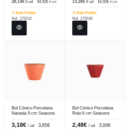
28,14€
13,26€
6 ud
34,02€
6 ud
16,02€
P.V.P.
P.V.P.
Bajo Pedido
Bajo Pedido
Ref: 275532
Ref: 275530
Bol Cónico Porcelana
Bol Cónico Porcelana
Naranja 9 cm Seasons
Rojo 6 cm Seasons
Porland
Porland
3,18€
2,48€
3,85€
3,00€
/ ud
/ ud