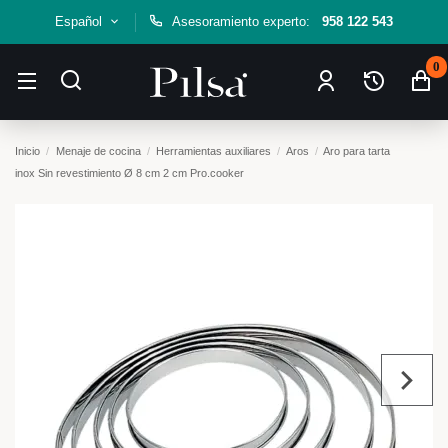
Español
Asesoramiento experto:
958 122 543
0
Inicio
Menaje de cocina
Herramientas auxiliares
Aros
Aro para tarta
inox Sin revestimiento Ø 8 cm 2 cm Pro.cooker