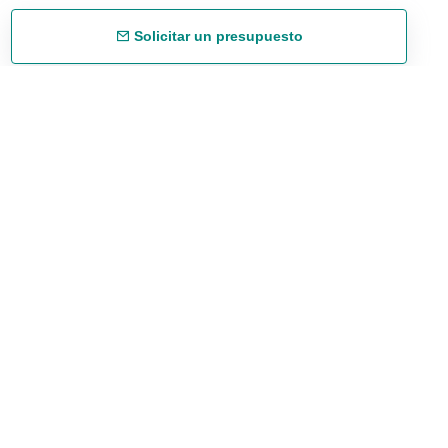
Solicitar un presupuesto
Envío gratuíto
48/72 h a partir de 199 € (España peninsular)
Asesoramiento experto
958 122 543