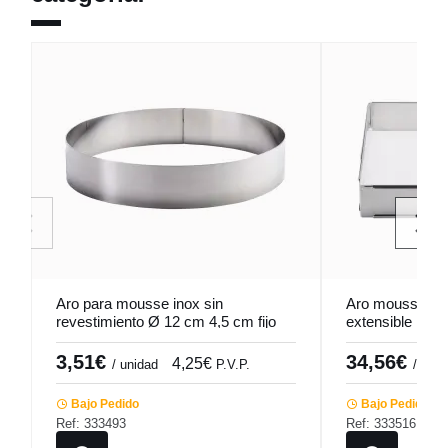
Aro para mousse inox sin
Aro mousse y 
revestimiento Ø 12 cm 4,5 cm fijo
extensible inox
Pro.cooker
30x30x5 cm Pr
3,51€
34,56€
4,25€
/ unidad
P.V.P.
/ unid
Bajo Pedido
Bajo Pedido
Ref: 333493
Ref: 333516