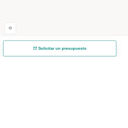
Solicitar un presupuesto
Envío gratuíto
48/72 h a partir de 199 € (España peninsular)