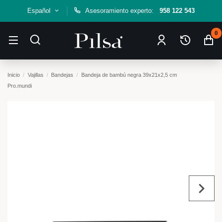
Español
Asesoramiento experto:
958 122 543
0
Inicio
Vajillas
Bandejas
Bandeja de bambú negra 39x21x2,5 cm
Pro.mundi