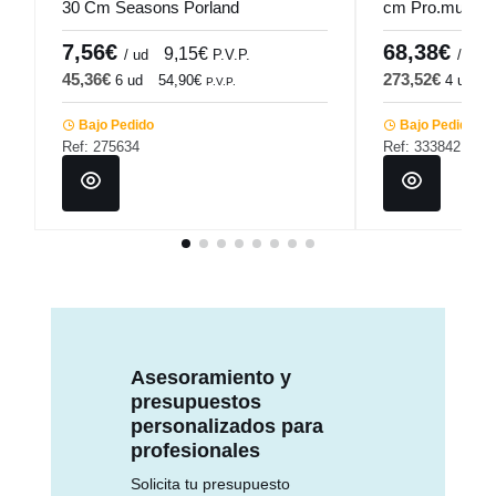
30 Cm Seasons Porland
cm Pro.mundi
7,56€
68,38€
9,15€
/ ud
P.V.P.
/ ud
45,36€
273,52€
6 ud
54,90€
4 ud
3
P.V.P.
Bajo Pedido
Bajo Pedido
Ref: 275634
Ref: 333842
Asesoramiento y
presupuestos
personalizados para
profesionales
Solicita tu presupuesto