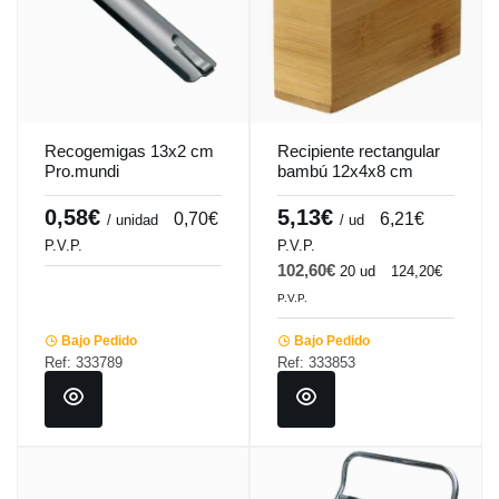
Recogemigas 13x2 cm
Recipiente rectangular
Pro.mundi
bambú 12x4x8 cm
Pro.mundi
0,58€
5,13€
0,70€
6,21€
/ unidad
/ ud
P.V.P.
P.V.P.
102,60€
20 ud
124,20€
P.V.P.
Bajo Pedido
Bajo Pedido
Ref: 333789
Ref: 333853