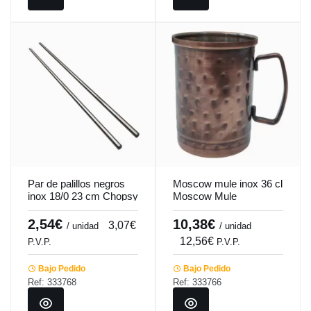
Par de palillos negros
Moscow mule inox 36 cl
inox 18/0 23 cm Chopsy
Moscow Mule
Pro.mundi
Pro.mundi
2,54€
10,38€
3,07€
/ unidad
/ unidad
12,56€
P.V.P.
P.V.P.
Bajo Pedido
Bajo Pedido
Ref: 333768
Ref: 333766