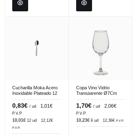
Cucharilla Moka Acero
Copa Vino Vidrio
Inoxidable Plateado 12
Transparente Ø7Cm
Cm Tulip Pro.mundi
H20.7Cm 35Cl Lidia
Pro.mundi
0,83€
1,70€
1,01€
2,06€
/ ud
/ ud
P.V.P.
P.V.P.
10,01€
10,23€
12 ud
12,12€
6 ud
12,36€
P.V.P.
P.V.P.