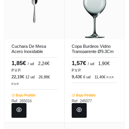
Cuchara De Mesa
Copa Burdeos Vidrio
Acero Inoxidable
Transparente Ø9.3Cm
Plateado 20.1 Cm Tulip
H22.5Cm 64Cl Laura
Pro.mundi
Pro.mundi
1,85€
1,57€
2,24€
1,90€
/ ud
/ ud
P.V.P.
P.V.P.
22,19€
9,43€
12 ud
26,88€
6 ud
11,40€
P.V.P.
P.V.P.
Bajo Pedido
Bajo Pedido
Ref: 265016
Ref: 245077