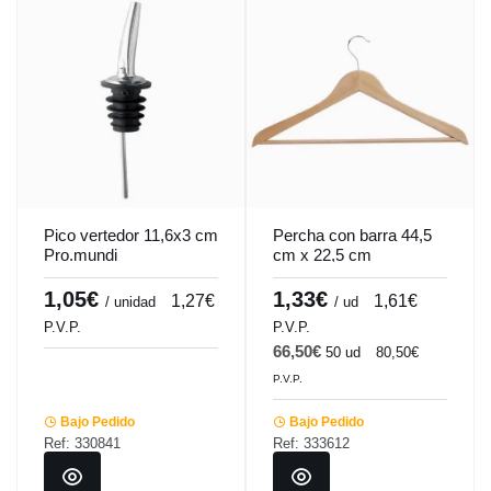
Pico vertedor 11,6x3 cm
Percha con barra 44,5
Pro.mundi
cm x 22,5 cm
Pro.mundi
1,05€
1,33€
1,27€
1,61€
/ unidad
/ ud
P.V.P.
P.V.P.
66,50€
50 ud
80,50€
P.V.P.
Bajo Pedido
Bajo Pedido
Ref: 330841
Ref: 333612