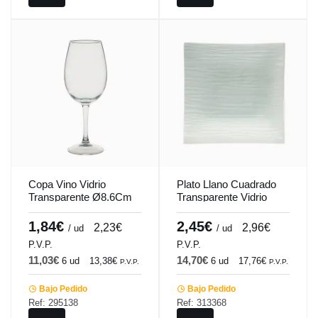
Copa Vino Vidrio
Plato Llano Cuadrado
Transparente Ø8.6Cm
Transparente Vidrio
H22.4Cm 49Cl Lidia
Templado 19,5X19,5
Pro.mundi
Cm Veloutee Pro.mundi
1,84€
2,45€
2,23€
2,96€
/ ud
/ ud
P.V.P.
P.V.P.
11,03€
14,70€
6 ud
13,38€
6 ud
17,76€
P.V.P.
P.V.P.
Bajo Pedido
Bajo Pedido
Ref: 295138
Ref: 313368