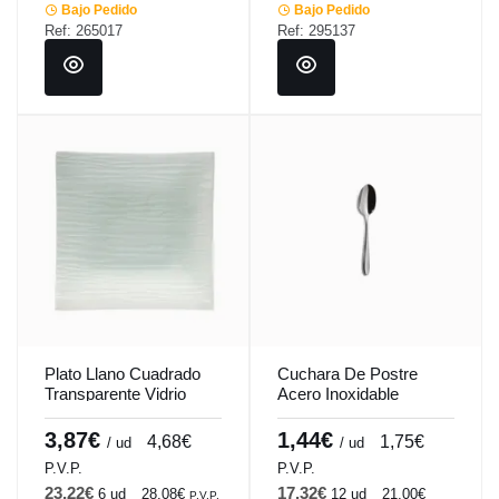
Bajo Pedido
Bajo Pedido
Ref: 265017
Ref: 295137
Plato Llano Cuadrado
Cuchara De Postre
Transparente Vidrio
Acero Inoxidable
Templado 26X26 Cm
Plateado 18.8 Cm Tulip
Veloutee Pro.mundi
Pro.mundi
3,87€
1,44€
4,68€
1,75€
/ ud
/ ud
P.V.P.
P.V.P.
23,22€
17,32€
6 ud
28,08€
12 ud
21,00€
P.V.P.