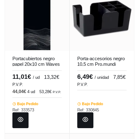
Portacubiertos negro
Porta-accesorios negro
papel 20x10 cm Waves
10,5 cm Pro.mundi
Pro.mundi (50
unidades)
11,01€
6,49€
13,32€
7,85€
/ ud
/ unidad
P.V.P.
P.V.P.
44,04€
4 ud
53,28€
P.V.P.
Bajo Pedido
Bajo Pedido
Ref: 333573
Ref: 330845