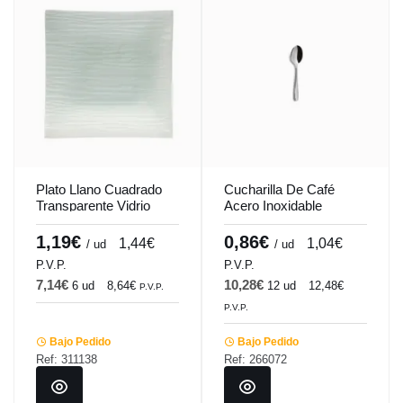
Plato Llano Cuadrado
Cucharilla De Café
Transparente Vidrio
Acero Inoxidable
Templado 12,8X12,8
Plateado 14.1 Cm Tulip
Cm Veloutee Pro.mundi
Pro.mundi
1,19€
0,86€
1,44€
1,04€
/ ud
/ ud
P.V.P.
P.V.P.
7,14€
10,28€
6 ud
8,64€
12 ud
12,48€
P.V.P.
P.V.P.
Bajo Pedido
Bajo Pedido
Ref: 311138
Ref: 266072