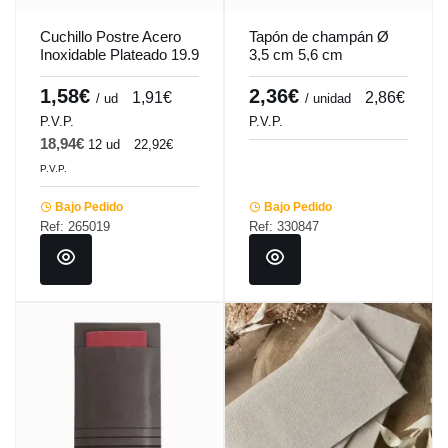
Cuchillo Postre Acero
Tapón de champán Ø
Inoxidable Plateado 19.9
3,5 cm 5,6 cm
Cm Tulip Pro.mundi
Pro.mundi
1,58€
2,36€
1,91€
2,86€
/ ud
/ unidad
P.V.P.
P.V.P.
18,94€
12 ud
22,92€
P.V.P.
Bajo Pedido
Bajo Pedido
Ref: 265019
Ref: 330847