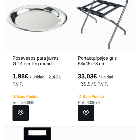
Posavasos para jarras
Portaequipajes gris
Ø 14 cm Pro.mundi
68x46x73 cm
Pro.mundi
1,98€
33,03€
2,40€
/ unidad
/ unidad
39,97€
P.V.P.
P.V.P.
Bajo Pedido
Bajo Pedido
Ref: 330848
Ref: 333673