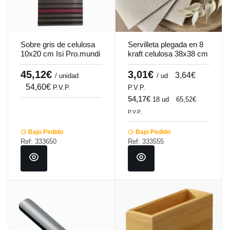
Sobre gris de celulosa
Servilleta plegada en 8
10x20 cm Isi Pro.mundi
kraft celulosa 38x38 cm
(200 unidades)
plegada en 8 Lisah
Pro.mundi (50
45,12€
3,01€
3,64€
/ unidad
/ ud
unidades)
54,60€
P.V.P.
P.V.P.
54,17€
18 ud
65,52€
P.V.P.
Bajo Pedido
Bajo Pedido
Ref: 333650
Ref: 333555