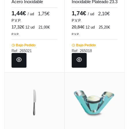
Acero Inoxidable
Inoxidable Plateado 23.3
Plateado 18.6 Cm Tulip
Cm Tulip Pro.mundi
Pro.mundi
1,44€
1,74€
1,75€
2,10€
/ ud
/ ud
P.V.P.
P.V.P.
17,32€
20,84€
12 ud
21,00€
12 ud
25,20€
P.V.P.
P.V.P.
Bajo Pedido
Bajo Pedido
Ref: 265021
Ref: 265018