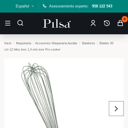
Español
Asesoramiento experto:
958 122 543
0
Inicio
Maquinaria
Accesorios Maquinaria Auxiliar
Batidores
Batidor 30
cm 12 hilos inox 1,4 mm inox Pro.cooker