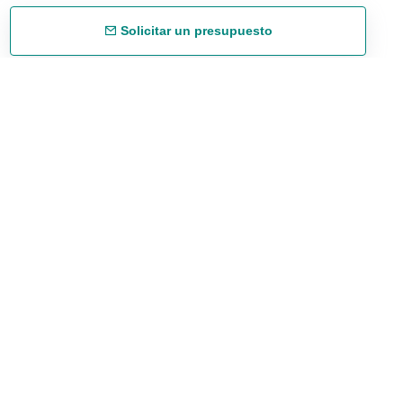
Solicitar un presupuesto
Envío gratuíto
48/72 h a partir de 199 € (España peninsular)
Asesoramiento experto
958 122 543