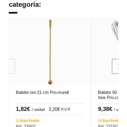
categoría:
Batidor oro 21 cm Pro.mundi
Batidor 50 cm 8
inox Pro.cooke
1,82€
9,38€
2,20€
/ unidad
P.V.P.
/ unidad
Bajo Pedido
Bajo Pedido
Ref: 330832
Ref: 333347