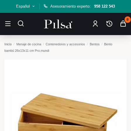
Español
Asesoramiento experto:
958 122 543
0
Inicio
Menaje de cocina
Contenedores y accesorios
Bentos
Bento
bambú 26x13x11 cm Pro.mundi