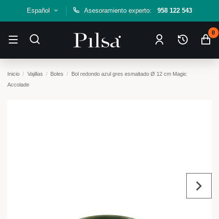
Español
Asesoramiento experto:
958 122 543
0
Inicio
Vajillas
Boles
Bol redondo azul gres esmaltado Ø 12 cm Magic
Accolade