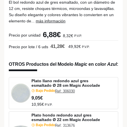
El bol redondo azul de gres esmaltado, con un diámetro de
12 cm, resiste choques térmicos, microondas y lavavajillas.
Su diseño elegante y colores vibrantes lo convierten en un
elemento de...
más información
6,88€
Precio por unidad
8,32€
P.V.P.
41,28€
49,92€
Precio por lote / 6 uds
P.V.P.
OTROS Productos del Modelo
Magic
en color
Azul
:
Plato llano redondo azul gres
esmaltado Ø 28 cm Magic Accolade
Bajo Pedido
Ref: 306030
9,05€
10,95€
P.V.P.
Plato hondo redondo azul gres
esmaltado Ø 22 cm Magic Accolade
Bajo Pedido
Ref: 313676