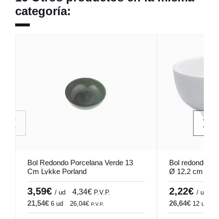
categoría:
Bol Redondo Porcelana Verde 13
Bol redondo bla
Cm Lykke Porland
Ø 12,2 cm Cafe
3,59€
2,22€
4,34€
2
/ ud
P.V.P.
/ ud
21,54€
26,64€
6 ud
26,04€
12 ud
3
P.V.P.