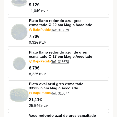
9,12€
11,04€
P.V.P.
Plato llano redondo azul gres
esmaltado Ø 22 cm Magic Accolade
Bajo Pedido
Ref: 313679
7,70€
9,32€
P.V.P.
Plato llano redondo azul de gres
esmaltado Ø 17 cm Magic Accolade
Bajo Pedido
Ref: 313678
6,79€
8,22€
P.V.P.
Plato oval azul gres esmaltado
33x22,5 cm Magic Accolade
Bajo Pedido
Ref: 313677
21,11€
25,54€
P.V.P.
Vaso redondo azul de gres esmaltado