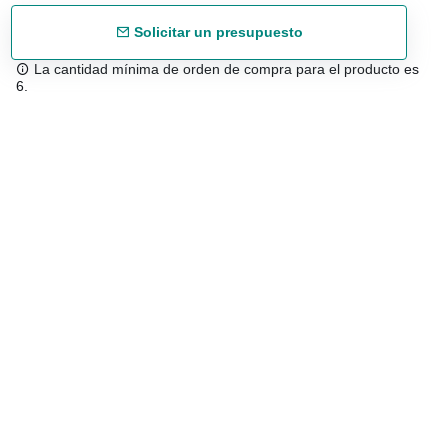
Solicitar un presupuesto
La cantidad mínima de orden de compra para el producto es
6.
Envío gratuíto
48/72 h a partir de 199 € (España peninsular)
Asesoramiento experto
958 122 543