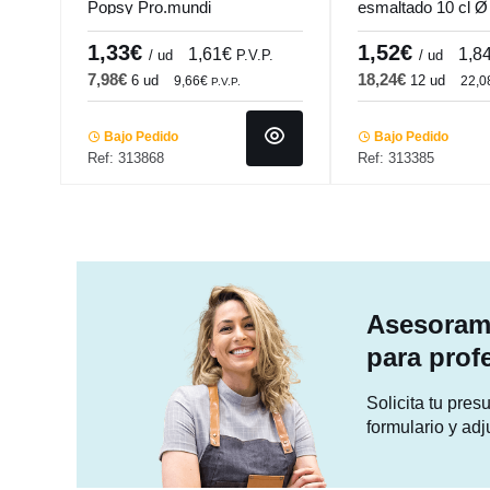
Popsy Pro.mundi
esmaltado 10 cl Ø
Prismo Pro.mundi
1,33€
1,52€
1,61€
1,8
/ ud
P.V.P.
/ ud
7,98€
18,24€
6 ud
12 ud
9,66€
22,
P.V.P.
Bajo Pedido
Bajo Pedido
Ref: 313868
Ref: 313385
Asesorami
para prof
Solicita tu pre
formulario y adj