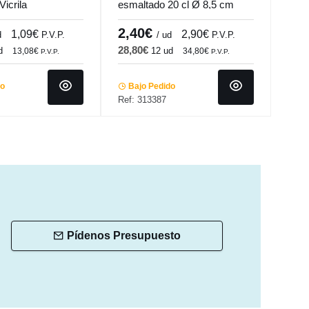
Vicrila
esmaltado 20 cl Ø 8,5 cm
esma
Prismo Pro.mundi
Pris
2,40€
1,
1,09€
2,90€
d
P.V.P.
/ ud
P.V.P.
28,80€
23,
d
12 ud
13,08€
34,80€
P.V.P.
P.V.P.
do
Bajo Pedido
Ba
Ref: 313387
Ref:
Pídenos Presupuesto