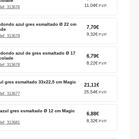
colade
11,04€
P.V.P.
Ref: 313676
redondo azul gres esmaltado Ø 22 cm
7,70€
ade
9,32€
P.V.P.
Ref: 313679
redondo azul de gres esmaltado Ø 17
6,79€
colade
8,22€
P.V.P.
Ref: 313678
zul gres esmaltado 33x22,5 cm Magic
21,11€
25,54€
P.V.P.
Ref: 313677
azul gres esmaltado Ø 12 cm Magic
6,88€
8,32€
P.V.P.
Ref: 313681