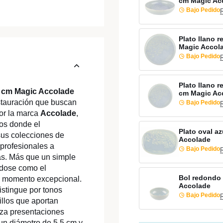
cm Magic Ac
Bajo Pedido
Plato llano 
Magic Accol
Bajo Pedido
Plato llano 
5 cm Magic Accolade
cm Magic Ac
estauración que buscan
Bajo Pedido
por la marca
Accolade
,
tos donde el
Plato oval a
sus colecciones de
Accolade
profesionales a
Bajo Pedido
as. Más que un simple
ndose como el
Bol redondo 
n momento excepcional.
Accolade
istingue por tonos
Bajo Pedido
illos que aportan
lza presentaciones
un diámetro de 5,5 cm y