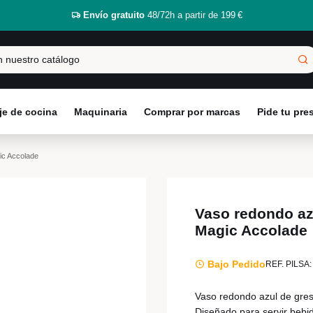
Envío gratuito
48/72h a partir de 199 €
e de cocina
Maquinaria
Comprar por marcas
Pide tu pr
ic Accolade
Vaso redondo az
Magic Accolade
Bajo Pedido
REF. PILSA:
Vaso redondo azul de gres
Diseñado para servir bebi