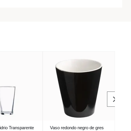
idrio Transparente
Vaso redondo negro de gres
Vaso