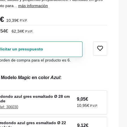
to para...
más información
9€
10,39€
P.V.P.
,54€
62,34€
P.V.P.
licitar un presupuesto
orden de compra para el producto es 6.
l Modelo
Magic
en color
Azul
:
redondo azul gres esmaltado Ø 28 cm
9,05€
ade
10,95€
P.V.P.
Ref: 306030
redondo azul gres esmaltado Ø 22
9,12€