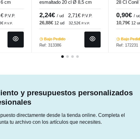
 6 cm
esmaltado 20 cl Ø 8,5 cm
28 Cl Conil 
Prismo Pro.mundi
2,24€
0,90€
4€
2,71€
P.V.P.
/ ud
P.V.P.
/ u
26,88€
10,79€
12 ud
12 u
08€
32,52€
P.V.P.
P.V.P.
Bajo Pedido
Bajo Pedi
Ref: 313386
Ref: 172231
ento y presupuestos personalizados
esionales
supuesto directamente desde la tienda online. Completa el
unta tu archivo con los artículos que necesites.