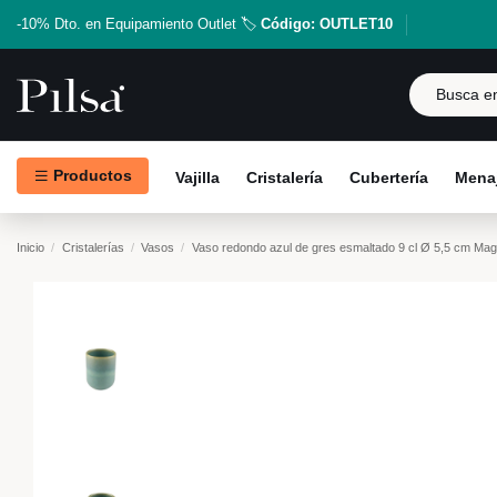
-10% Dto. en Equipamiento Outlet 🏷️
Código: OUTLET10
Productos
Vajilla
Cristalería
Cubertería
Menaj
Inicio
Cristalerías
Vasos
Vaso redondo azul de gres esmaltado 9 cl Ø 5,5 cm Mag