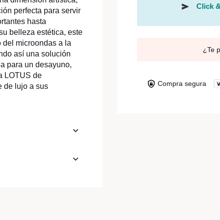
Click &
ión perfecta para servir
rtantes hasta
u belleza estética, este
o del microondas a la
¿Te 
endo así una solución
sea para un desayuno,
ama LOTUS de
Compra segura
 de lujo a sus