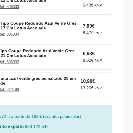
 22 Cm Lotus Accolade
9,43€
P.V.P.
Ref: 306033
 Tipo Coupe Redondo Azul Verde Gres
7,00€
 17 Cm Lotus Accolade
8,47€
P.V.P.
Ref: 306034
Tipo Coupe Redondo Azul Verde Gres
6,63€
 21 Cm Lotus Accolade
8,02€
P.V.P.
Ref: 306032
gular azul verde gres esmaltado 28 cm
10,96€
ade
13,26€
P.V.P.
Ref: 324193
/72 h a partir de 199 € (España peninsular)
nto experto
958 122 543