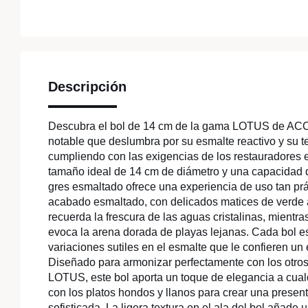
Descripción
Descubra el bol de 14 cm de la gama LOTUS de A
notable que deslumbra por su esmalte reactivo y su te
cumpliendo con las exigencias de los restauradores 
tamaño ideal de 14 cm de diámetro y una capacidad de
gres esmaltado ofrece una experiencia de uso tan pr
acabado esmaltado, con delicados matices de verde a
recuerda la frescura de las aguas cristalinas, mientr
evoca la arena dorada de playas lejanas. Cada bol e
variaciones sutiles en el esmalte que le confieren un
Diseñado para armonizar perfectamente con los otro
LOTUS, este bol aporta un toque de elegancia a cua
con los platos hondos y llanos para crear una presen
sofisticada. La ligera textura en el ala del bol añade 