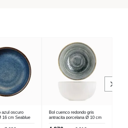
 azul oscuro
Bol cuenco redondo gris
Bol 
Ø 16 cm Seablue
antracita porcelana Ø 10 cm
Tur
Terra Pro.mundi
Porl