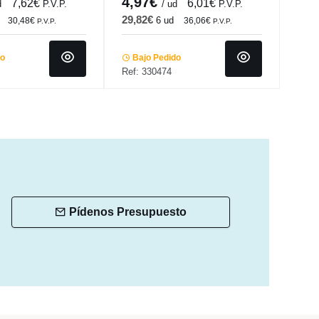
4,97€
2,
7,62€
6,01€
d
P.V.P.
/ ud
P.V.P.
29,82€
13,
6 ud
30,48€
36,06€
P.V.P.
P.V.P.
do
Bajo Pedido
Ba
Ref: 330474
Ref:
Pídenos Presupuesto