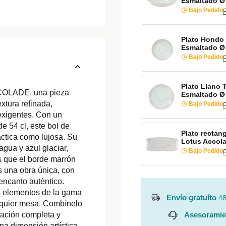
Esmaltado Ø
Bajo Pedido
Plato Hondo
Esmaltado Ø
Bajo Pedido
Plato Llano 
CCOLADE, una pieza
Esmaltado Ø
xtura refinada,
Bajo Pedido
exigentes. Con un
 54 cl, este bol de
Plato rectan
áctica como lujosa. Su
Lotus Accol
gua y azul glaciar,
Bajo Pedido
as que el borde marrón
s una obra única, con
 encanto auténtico.
s elementos de la gama
Envío gratuíto
48
lquier mesa. Combínelo
Asesoramie
tación completa y
una dimensión artística,