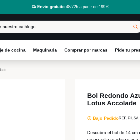
Envío gratuito
48/72h a partir de 199 €
e de cocina
Maquinaria
Comprar por marcas
Pide tu pr
lade
Bol Redondo Azu
Lotus Accolade
Bajo Pedido
REF. PILSA:
Descubra el bol de 14 cm
un esmalte reactivo y una 