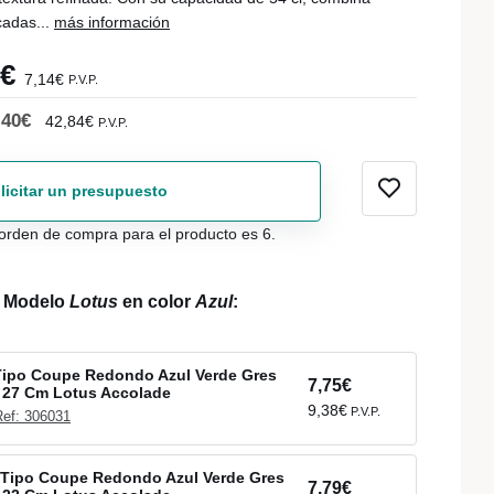
icadas...
más información
0€
7,14€
P.V.P.
,40€
42,84€
P.V.P.
licitar un presupuesto
orden de compra para el producto es 6.
l Modelo
Lotus
en color
Azul
:
Tipo Coupe Redondo Azul Verde Gres
7,75€
 27 Cm Lotus Accolade
9,38€
P.V.P.
Ref: 306031
 Tipo Coupe Redondo Azul Verde Gres
7,79€