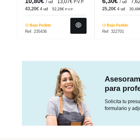
10,80€
6,30€
13,07€
7,6
/ ud
P.V.P.
/ ud
43,20€
25,20€
4 ud
4 ud
52,28€
30,48
P.V.P.
Bajo Pedido
Bajo Pedido
Ref: 235436
Ref: 322701
Asesorami
para prof
Solicita tu pre
formulario y adj