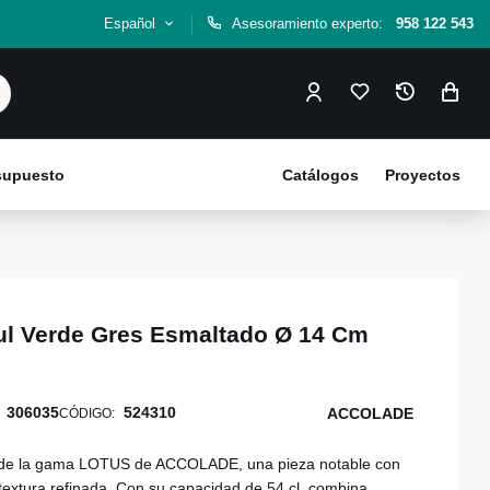
Español
Asesoramiento experto:
958 122 543
esupuesto
Catálogos
Proyectos
l Verde Gres Esmaltado Ø 14 Cm
306035
524310
ACCOLADE
CÓDIGO:
 de la gama LOTUS de ACCOLADE, una pieza notable con
textura refinada. Con su capacidad de 54 cl, combina