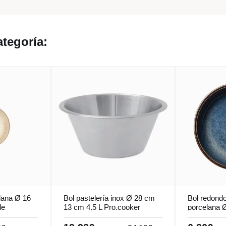
tegoría:
lana Ø 16
Bol pastelería inox Ø 28 cm
Bol redondo
de
13 cm 4,5 L Pro.cooker
porcelana 
Accolade