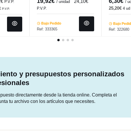
19,92€
6,30€
2€
24,10€
P.V.P.
/ unidad
/ u
25,20€
P.V.P.
4 ud
€
P.V.P.
Bajo Pedido
Bajo Pedi
Ref: 333365
Ref: 322680
ento y presupuestos personalizados
esionales
supuesto directamente desde la tienda online. Completa el
unta tu archivo con los artículos que necesites.