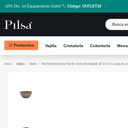
-10% Dto. en Equipamiento Outlet 🏷️
Código: OUTLET10
Productos
Vajilla
Cristalería
Cubertería
Menaj
Inicio
Vajillas
Boles
Bol Redondo Azul Verde Gres Esmaltado Ø 14 Cm Lotus Acco