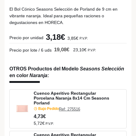
El Bol Cónico Seasons Selección de Porland de 9 cm en
vibrante naranja. Ideal para pequeñas raciones o
degustaciones en HORECA.
3,18€
Precio por unidad
3,85€
P.V.P.
19,08€
23,10€
Precio por lote / 6 uds
P.V.P.
OTROS Productos del Modelo
Seasons Selección
en color
Naranja
:
Cuenco Aperitivo Rectangular
Porcelana Naranja 8x14 Cm Seasons
Porland
Bajo Pedido
Ref: 275516
4,73€
5,72€
P.V.P.
Cuenco Aperitivo Rectangular