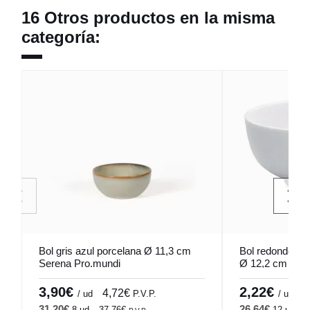
16 Otros productos en la misma
categoría:
Bol gris azul porcelana Ø 11,3 cm
Bol redondo bla
Serena Pro.mundi
Ø 12,2 cm Cafe
3,90€
2,22€
4,72€
2
/ ud
P.V.P.
/ ud
31,20€
26,64€
8 ud
37,76€
12 ud
3