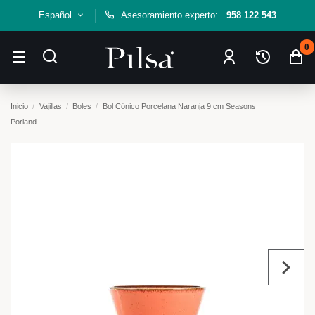
Español
Asesoramiento experto:
958 122 543
0
Inicio
Vajillas
Boles
Bol Cónico Porcelana Naranja 9 cm Seasons
Porland