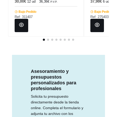
30,00€
37,98€
12 ud
36,36€
6 ud
45
P.V.P.
Bajo Pedido
Bajo Pedido
Ref: 311407
Ref: 275403
Asesoramiento y
presupuestos
personalizados para
profesionales
Solicita tu presupuesto
directamente desde la tienda
online. Completa el formulario y
adjunta tu archivo con los