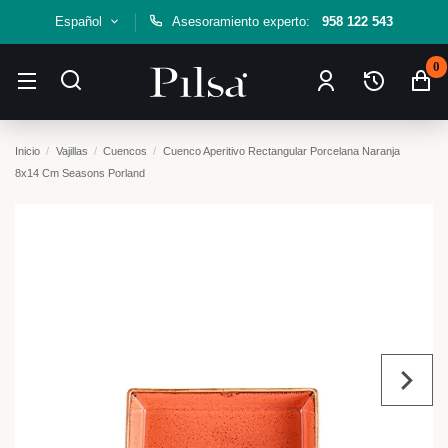
Español
Asesoramiento experto:
958 122 543
0
Inicio
Vajillas
Cuencos
Cuenco Aperitivo Rectangular Porcelana Naranja
8x14 Cm Seasons Porland