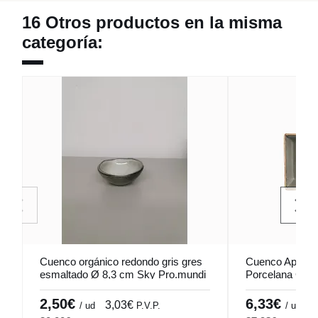
16 Otros productos en la misma
categoría:
Cuenco orgánico redondo gris gres
Cuenco Aperiti
esmaltado Ø 8,3 cm Sky Pro.mundi
Porcelana Gri
Seasons Porla
2,50€
6,33€
3,03€
7
/ ud
P.V.P.
/ ud