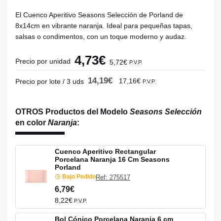
El Cuenco Aperitivo Seasons Selección de Porland de
8x14cm en vibrante naranja. Ideal para pequeñas tapas,
salsas o condimentos, con un toque moderno y audaz.
4,73€
Precio por unidad
5,72€
P.V.P.
14,19€
17,16€
Precio por lote / 3 uds
P.V.P.
OTROS Productos del Modelo
Seasons Selección
en color
Naranja
:
Cuenco Aperitivo Rectangular
Porcelana Naranja 16 Cm Seasons
Porland
Bajo Pedido
Ref: 275517
6,79€
8,22€
P.V.P.
Bol Cónico Porcelana Naranja 6 cm