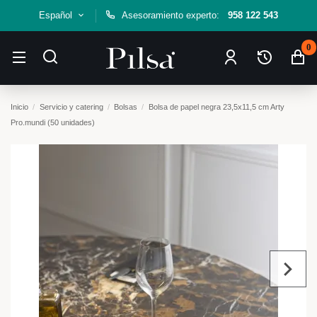
Español
Asesoramiento experto:
958 122 543
0
Inicio
Servicio y catering
Bolsas
Bolsa de papel negra 23,5x11,5 cm Arty
Pro.mundi (50 unidades)