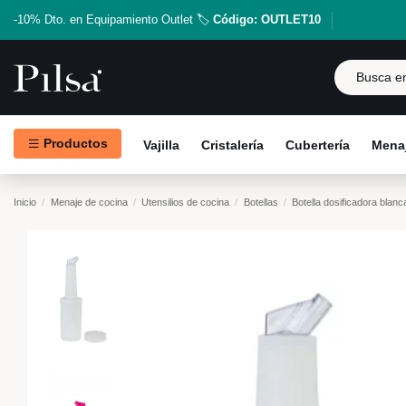
-10% Dto. en Equipamiento Outlet 🏷️
Código: OUTLET10
Productos
Vajilla
Cristalería
Cubertería
Menaj
Inicio
Menaje de cocina
Utensilios de cocina
Botellas
Botella dosificadora blan