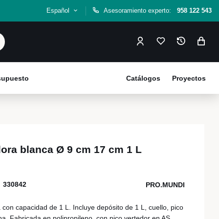
Español
Asesoramiento experto:
958 122 543
esupuesto
Catálogos
Proyectos
dora blanca Ø 9 cm 17 cm 1 L
330842
PRO.MUNDI
 con capacidad de 1 L. Incluye depósito de 1 L, cuello, pico
pa. Fabricada en polipropileno, con pico vertedor en AS.