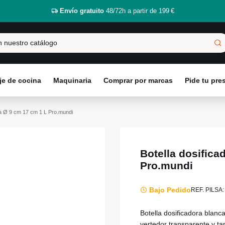
Envío gratuito
48/72h a partir de 199 €
e de cocina
Maquinaria
Comprar por marcas
Pide tu pr
ca Ø 9 cm 17 cm 1 L Pro.mundi
Botella dosifica
Pro.mundi
Bajo Pedido
REF. PILSA:
Botella dosificadora blanca
vertedor transparente y ta