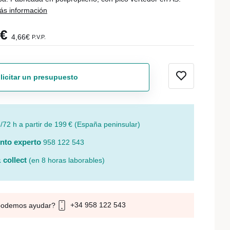
ás información
5€
4,66€
P.V.P.
licitar un presupuesto
/72 h a partir de 199 € (España peninsular)
nto experto
958 122 543
 collect
(en 8 horas laborables)
+34 958 122 543
podemos ayudar?