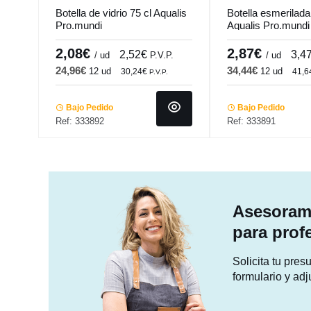
Botella de vidrio 75 cl Aqualis
Botella esmerilada 
Pro.mundi
Aqualis Pro.mundi
2,08€
2,87€
2,52€
3,4
/ ud
P.V.P.
/ ud
24,96€
34,44€
12 ud
12 ud
30,24€
41,
P.V.P.
Bajo Pedido
Bajo Pedido
Ref: 333892
Ref: 333891
Asesorami
para prof
Solicita tu pre
formulario y adj