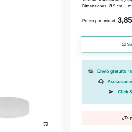
Dimensiones: Ø 9 cm,...
m
3,8
Precio por unidad
So
Envío gratuíto
48
Asesoramie
Click &
¿Te 