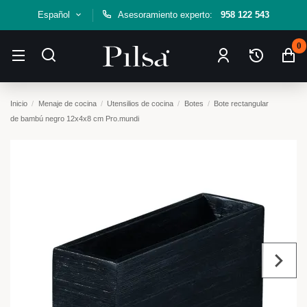
Español
Asesoramiento experto:
958 122 543
0
Inicio
Menaje de cocina
Utensilios de cocina
Botes
Bote rectangular
de bambú negro 12x4x8 cm Pro.mundi