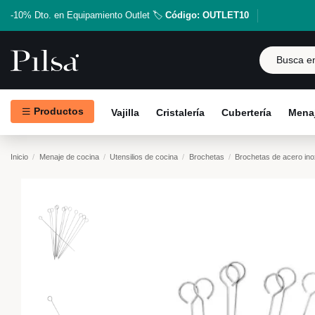
-10% Dto. en Equipamiento Outlet 🏷️
Código: OUTLET10
Productos
Vajilla
Cristalería
Cubertería
Menaj
Inicio
Menaje de cocina
Utensilios de cocina
Brochetas
Brochetas de acero ino