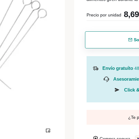
8,6
Precio por unidad
So
Envío gratuíto
48
Asesoramie
Click &
¿Te 
Compra segura