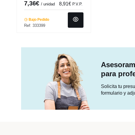
7,36€
8,91€
/ unidad
P.V.P.
Bajo Pedido
Ref: 333399
Asesorami
para prof
Solicita tu pre
formulario y adj