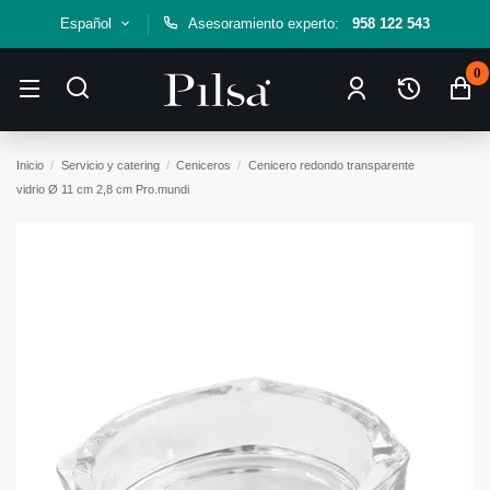
Español
Asesoramiento experto:
958 122 543
0
Inicio
Servicio y catering
Ceniceros
Cenicero redondo transparente
vidrio Ø 11 cm 2,8 cm Pro.mundi