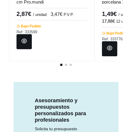
cm Pro.mundi
porcelana 12,8
Pro.mundi
2,87€
1,49€
3,47€
1
/ unidad
P.V.P.
/ ud
17,88€
12 ud
2
Bajo Pedido
Ref: 333599
Bajo Pedido
Ref: 333776
Asesoramiento y
presupuestos
personalizados para
profesionales
Solicita tu presupuesto