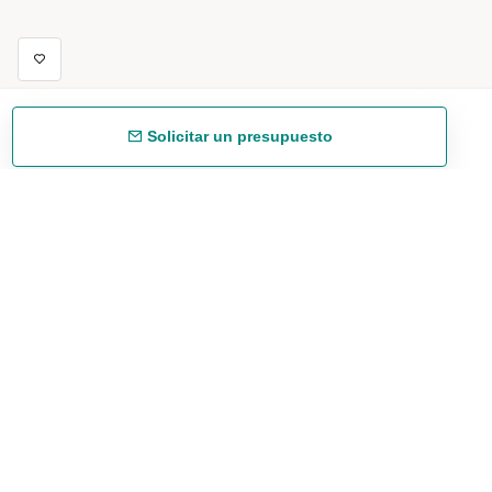
Solicitar un presupuesto
Envío gratuíto
48/72 h a partir de 199 € (España peninsular)