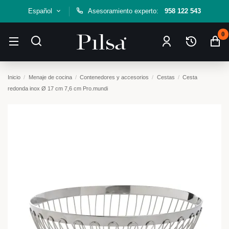
Español
Asesoramiento experto:
958 122 543
0
Inicio
Menaje de cocina
Contenedores y accesorios
Cestas
Cesta
redonda inox Ø 17 cm 7,6 cm Pro.mundi