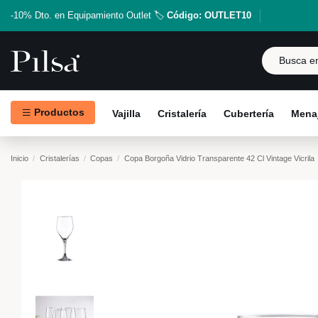
-10% Dto. en Equipamiento Outlet 🏷️
Código: OUTLET10
Productos
Vajilla
Cristalería
Cubertería
Menaj
Inicio
Cristalerías
Copas
Copa Borgoña Vidrio Transparente 42 Cl Vintage Vicrila