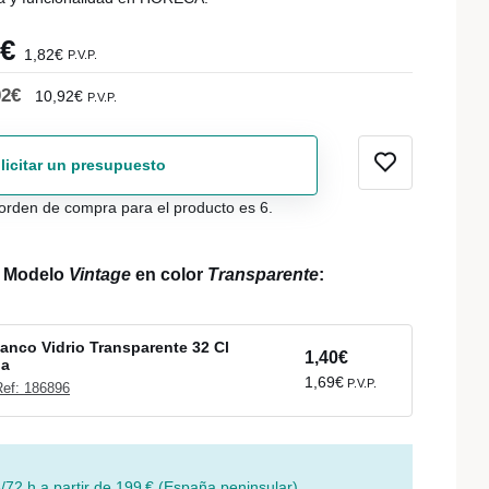
0€
1,82€
P.V.P.
02€
10,92€
P.V.P.
licitar un presupuesto
orden de compra para el producto es 6.
l Modelo
Vintage
en color
Transparente
:
anco Vidrio Transparente 32 Cl
1,40€
la
1,69€
P.V.P.
Ref: 186896
/72 h a partir de 199 € (España peninsular)