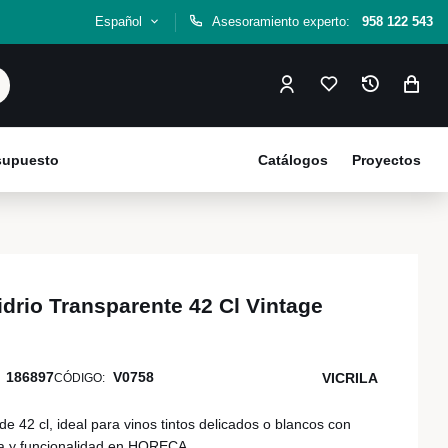
Español
Asesoramiento experto:
958 122 543
esupuesto
Catálogos
Proyectos
drio Transparente 42 Cl Vintage
186897
V0758
VICRILA
CÓDIGO:
 42 cl, ideal para vinos tintos delicados o blancos con
a y funcionalidad en HORECA.