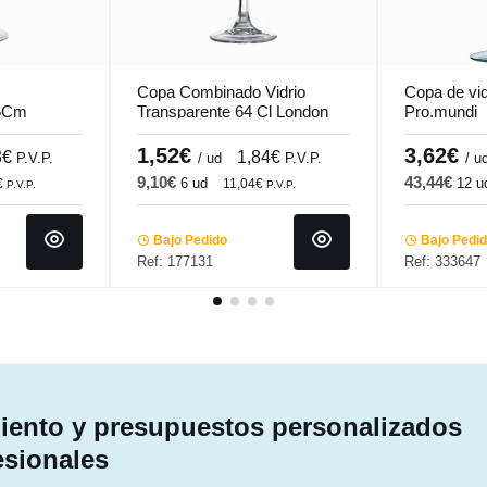
Copa Combinado Vidrio
Copa de vid
.6Cm
Transparente 64 Cl London
Pro.mundi
ia
Vicrila
1,52€
3,62€
3€
1,84€
P.V.P.
/ ud
P.V.P.
/ u
9,10€
43,44€
6 ud
12 u
€
11,04€
P.V.P.
P.V.P.
Bajo Pedido
Bajo Pedi
Ref: 177131
Ref: 333647
ento y presupuestos personalizados
esionales