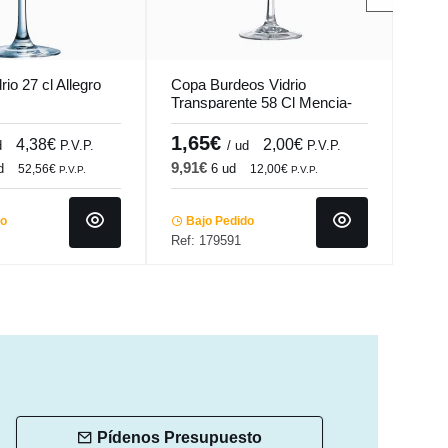
rio 27 cl Allegro
Copa Burdeos Vidrio
Copa
Transparente 58 Cl Mencia-
Tran
Tensionada Vicrila
Vicri
1,65€
1,
4,38€
2,00€
d
P.V.P.
/ ud
P.V.P.
9,91€
9,5
d
6 ud
52,56€
12,00€
P.V.P.
P.V.P.
do
Bajo Pedido
Ba
Ref: 179591
Ref:
Pídenos Presupuesto