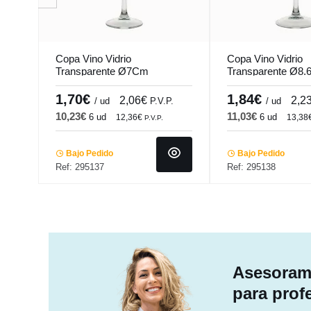
Copa Vino Vidrio
Copa Vino Vidrio
Transparente Ø7Cm
Transparente Ø8
H20.7Cm 35Cl Lidia
H22.4Cm 49Cl Lid
Pro.mundi
Pro.mundi
1,70€
1,84€
2,06€
2,2
/ ud
P.V.P.
/ ud
10,23€
11,03€
6 ud
6 ud
12,36€
13,38
P.V.P.
Bajo Pedido
Bajo Pedido
Ref: 295137
Ref: 295138
Asesorami
para prof