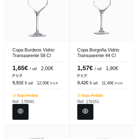
Copa Burdeos Vidrio
Copa Borgoña Vidrio
Transparente 58 Cl
Transparente 44 Cl
Mencia-Tensionada
Mencia-Tensionada
Vicrila
Vicrila
1,65€
1,57€
2,00€
1,90€
/ ud
/ ud
P.V.P.
P.V.P.
9,91€
9,42€
6 ud
12,00€
6 ud
11,40€
P.V.P.
P.V.P.
Bajo Pedido
Bajo Pedido
Ref: 179591
Ref: 176151