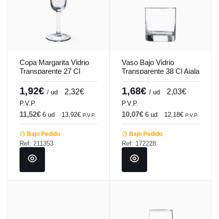
Copa Margarita Vidrio
Vaso Bajo Vidrio
Transparente 27 Cl
Transparente 38 Cl Aiala
Margarita Vicrila
Vicrila
1,92€
1,68€
2,32€
2,03€
/ ud
/ ud
P.V.P.
P.V.P.
11,52€
10,07€
6 ud
13,92€
6 ud
12,18€
P.V.P.
P.V.P.
Bajo Pedido
Bajo Pedido
Ref: 211353
Ref: 172228