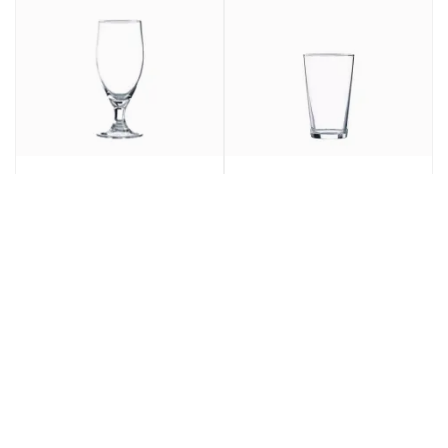
Copa Dunkel Vidrio
Vaso Alto Vidrio
Transparente 28 Cl
Transparente 28 Cl
Dunkel Vicrila
Conil Vicrila
1,42€
0,90€
1,72€
1,09€
/ ud
/ ud
P.V.P.
P.V.P.
17,07€
10,79€
12 ud
20,64€
12 ud
13,08€
P.V.P.
P.V.P.
Bajo Pedido
Bajo Pedido
Ref: 184714
Ref: 172231