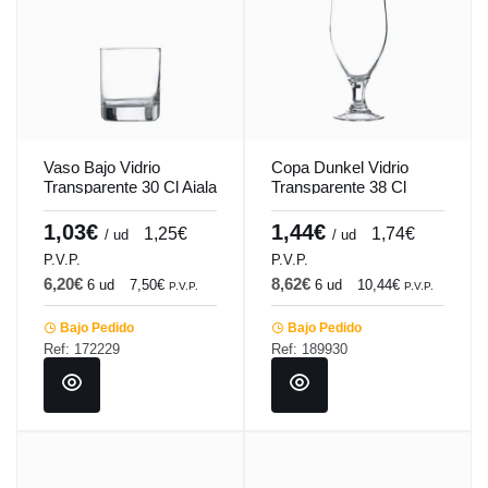
Vaso Bajo Vidrio
Copa Dunkel Vidrio
Transparente 30 Cl Aiala
Transparente 38 Cl
Vicrila
Dunkel Vicrila
1,03€
1,44€
1,25€
1,74€
/ ud
/ ud
P.V.P.
P.V.P.
6,20€
8,62€
6 ud
7,50€
6 ud
10,44€
P.V.P.
P.V.P.
Bajo Pedido
Bajo Pedido
Ref: 172229
Ref: 189930