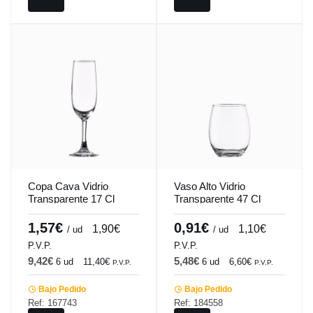
Copa Cava Vidrio
Vaso Alto Vidrio
Transparente 17 Cl
Transparente 47 Cl
Syrah-Tensionada
Syrah-Tensionada
Vicrila
Vicrila
1,57€
0,91€
1,90€
1,10€
/ ud
/ ud
P.V.P.
P.V.P.
9,42€
5,48€
6 ud
11,40€
6 ud
6,60€
P.V.P.
P.V.P.
Bajo Pedido
Bajo Pedido
Ref: 167743
Ref: 184558