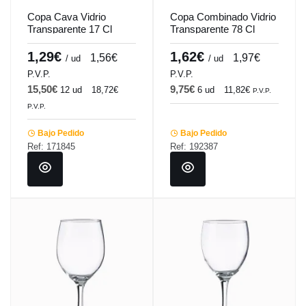
Copa Cava Vidrio
Copa Combinado Vidrio
Transparente 17 Cl
Transparente 78 Cl
Xarel Vicrila
Edinburgh Vicrila
1,29€
1,62€
1,56€
1,97€
/ ud
/ ud
P.V.P.
P.V.P.
15,50€
9,75€
12 ud
18,72€
6 ud
11,82€
P.V.P.
P.V.P.
Bajo Pedido
Bajo Pedido
Ref: 171845
Ref: 192387