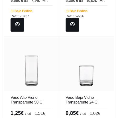
5,88€
8,30€
6 ud
7,14€
6 ud
10,02€
P.V.P.
P.V.P.
Bajo Pedido
Bajo Pedido
Ref: 178737
Ref: 169926
Vaso Alto Vidrio
Vaso Bajo Vidrio
Transparente 50 Cl
Transparente 24 Cl
Merlot Vicrila
Merlot Vicrila
1,25€
0,85€
1,51€
1,02€
/ ud
/ ud