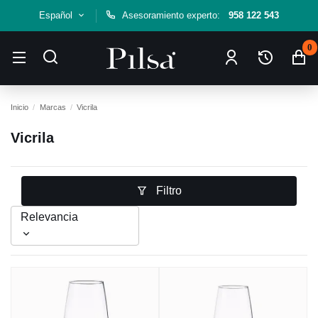
Español
Asesoramiento experto:
958 122 543
0
Inicio
Marcas
Vicrila
Vicrila
Filtro
Relevancia