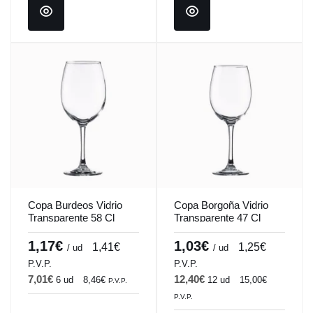
Copa Burdeos Vidrio
Copa Borgoña Vidrio
Transparente 58 Cl
Transparente 47 Cl
Pinot Vicrila
Pinot Vicrila
1,17€
1,03€
1,41€
1,25€
/ ud
/ ud
P.V.P.
P.V.P.
7,01€
12,40€
6 ud
8,46€
12 ud
15,00€
P.V.P.
P.V.P.