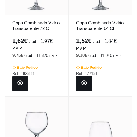
Copa Combinado Vidrio
Copa Combinado Vidrio
Transparente 72 Cl
Transparente 64 Cl
Manhattan Vicrila
London Vicrila
1,62€
1,52€
1,97€
1,84€
/ ud
/ ud
P.V.P.
P.V.P.
9,75€
9,10€
6 ud
11,82€
6 ud
11,04€
P.V.P.
P.V.P.
Bajo Pedido
Bajo Pedido
Ref: 192388
Ref: 177131