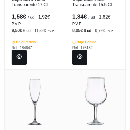
Transparente 17 Cl
Transparente 15.5 Cl
Subirat Vicrila
Catavino Vicrila
1,58€
1,34€
1,92€
1,62€
/ ud
/ ud
P.V.P.
P.V.P.
9,50€
8,05€
6 ud
11,52€
6 ud
9,72€
P.V.P.
P.V.P.
Bajo Pedido
Bajo Pedido
Ref: 184647
Ref: 176182