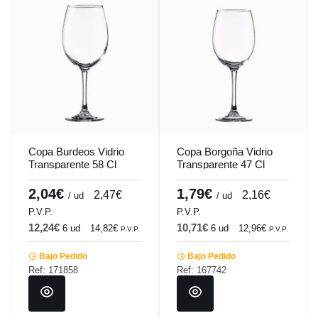
Copa Burdeos Vidrio
Copa Borgoña Vidrio
Transparente 58 Cl
Transparente 47 Cl
Syrah-Tensionada
Syrah-Tensionada
Vicrila
Vicrila
2,04€
1,79€
2,47€
2,16€
/ ud
/ ud
P.V.P.
P.V.P.
12,24€
10,71€
6 ud
14,82€
6 ud
12,96€
P.V.P.
P.V.P.
Bajo Pedido
Bajo Pedido
Ref: 171858
Ref: 167742