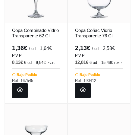
Copa Combinado Vidrio
Copa Coñac Vidrio
Transparente 62 Cl
Transparente 76 Cl
Havana Vicrila
Coñac Vicrila
1,36€
2,13€
1,64€
2,58€
/ ud
/ ud
P.V.P.
P.V.P.
8,13€
12,81€
6 ud
9,84€
6 ud
15,48€
P.V.P.
P.V.P.
Bajo Pedido
Bajo Pedido
Ref: 167545
Ref: 190412