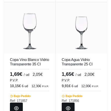
Copa Vino Blanco Vidrio
Copa Agua Vidrio
Transparente 35 Cl
Transparente 25 Cl
Syrah-Tensionada
Syrah-Tensionada
Vicrila
Vicrila
1,69€
1,65€
2,05€
2,00€
/ ud
/ ud
P.V.P.
P.V.P.
10,15€
9,91€
6 ud
12,30€
6 ud
12,00€
P.V.P.
P.V.P.
Bajo Pedido
Bajo Pedido
Ref: 171857
Ref: 171856