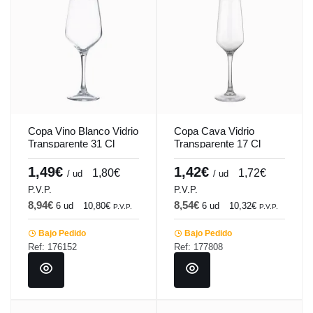
Copa Vino Blanco Vidrio
Copa Cava Vidrio
Transparente 31 Cl
Transparente 17 Cl
Mencia-Tensionada
Mencia-Tensionada
Vicrila
Vicrila
1,49€
1,42€
1,80€
1,72€
/ ud
/ ud
P.V.P.
P.V.P.
8,94€
8,54€
6 ud
10,80€
6 ud
10,32€
P.V.P.
P.V.P.
Bajo Pedido
Bajo Pedido
Ref: 176152
Ref: 177808