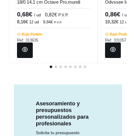
18/0 14,1 cm Octave Pro.mundi
Odyssee Ice P
0,68€
0,86€
0,82€
1
/ ud
P.V.P.
/ ud
8,16€
10,32€
12 ud
9,84€
12 ud
1
P.V.P.
Bajo Pedido
Bajo Pedido
Ref: 313635
Ref: 331057
Asesoramiento y
presupuestos
personalizados para
profesionales
Solicita tu presupuesto