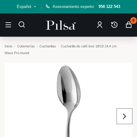
Español
Asesoramiento experto:
958 122 543
0
Inicio
Cuberterías
Cucharillas
Cucharilla de café inox 18/10 14,4 cm
Wave Pro.mundi