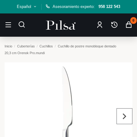
Español
Asesoramiento experto:
958 122 543
0
Inicio
Cuberterías
Cuchillos
Cuchillo de postre monobloque dentado
20,3 cm Orenok Pro.mundi