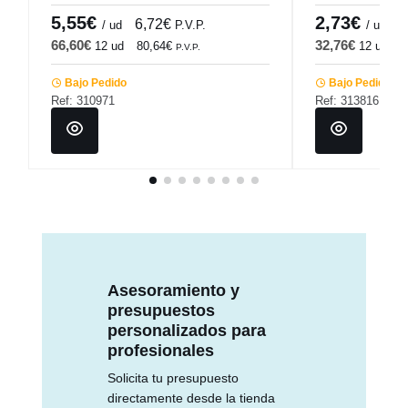
Pro.mundi
5,55€
2,73€
6,72€
3
/ ud
P.V.P.
/ ud
66,60€
32,76€
12 ud
80,64€
12 ud
3
P.V.P.
Bajo Pedido
Bajo Pedido
Ref: 310971
Ref: 313816
Asesoramiento y
presupuestos
personalizados para
profesionales
Solicita tu presupuesto
directamente desde la tienda