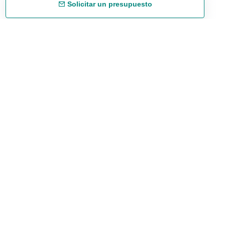
Solicitar un presupuesto
Envío gratuíto
48/72 h a partir de 199 € (España peninsular)
Asesoramiento experto
958 122 543