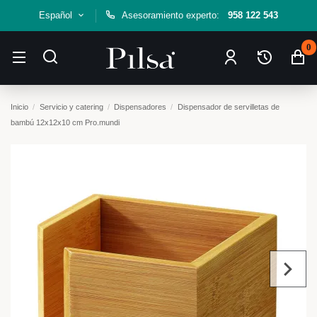
Español
Asesoramiento experto:
958 122 543
0
Inicio
Servicio y catering
Dispensadores
Dispensador de servilletas de
bambú 12x12x10 cm Pro.mundi