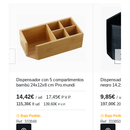
Dispensador con 5 compartimentos
Dispensador de
bambú 24x12x8 cm Pro.mundi
negro 14,2x14,
14,42€
9,85€
17,45€
1
/ ud
P.V.P.
/ ud
115,36€
197,00€
8 ud
139,60€
20 ud
P.V.P.
Bajo Pedido
Bajo Pedido
Ref: 333848
Ref: 333850