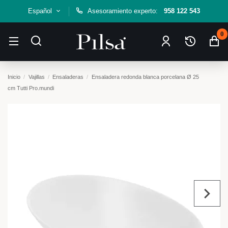
Español
Asesoramiento experto:
958 122 543
0
Inicio
Vajillas
Ensaladeras
Ensaladera redonda blanca porcelana Ø 25
cm Tutti Pro.mundi