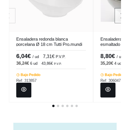
Ensaladera redonda blanca
Ensaladera red
porcelana Ø 18 cm Tutti Pro.mundi
esmaltado Ø 17
Pro.mundi
6,04€
8,80€
7,31€
1
/ ud
P.V.P.
/ ud
36,24€
35,20€
6 ud
43,86€
4 ud
42
P.V.P.
Bajo Pedido
Bajo Pedido
Ref: 313857
Ref: 306047