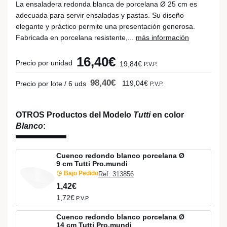
La ensaladera redonda blanca de porcelana Ø 25 cm es
adecuada para servir ensaladas y pastas. Su diseño
elegante y práctico permite una presentación generosa.
Fabricada en porcelana resistente,...
más información
16,40€
Precio por unidad
19,84€
P.V.P.
98,40€
119,04€
Precio por lote / 6 uds
P.V.P.
OTROS Productos del Modelo
Tutti
en color
Blanco
:
Cuenco redondo blanco porcelana Ø
9 cm Tutti Pro.mundi
Bajo Pedido
Ref: 313856
1,42€
1,72€
P.V.P.
Cuenco redondo blanco porcelana Ø
14 cm Tutti Pro.mundi