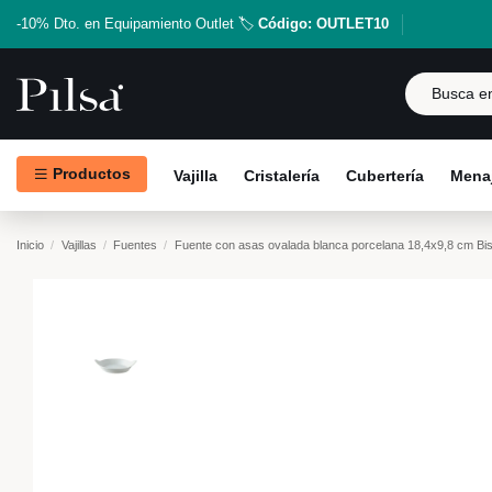
-10% Dto. en Equipamiento Outlet 🏷️
Código: OUTLET10
Productos
Vajilla
Cristalería
Cubertería
Menaj
Inicio
Vajillas
Fuentes
Fuente con asas ovalada blanca porcelana 18,4x9,8 cm Bi