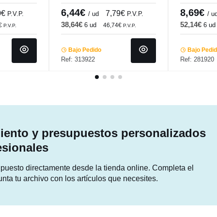
undi
Pro.mundi
Porland
6,44€
8,69€
0€
7,79€
P.V.P.
/ ud
P.V.P.
/ u
38,64€
52,14€
6 ud
6 ud
€
46,74€
P.V.P.
P.V.P.
Bajo Pedido
Bajo Pedi
Ref: 313922
Ref: 281920
ento y presupuestos personalizados
esionales
supuesto directamente desde la tienda online. Completa el
unta tu archivo con los artículos que necesites.