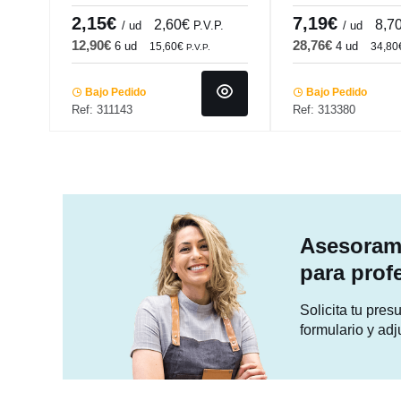
Bamboo Pro.mundi
Bistronome Pro.m
2,15€
7,19€
2,60€
8,7
/ ud
P.V.P.
/ ud
12,90€
28,76€
6 ud
4 ud
15,60€
34,80
P.V.P.
Bajo Pedido
Bajo Pedido
Ref: 311143
Ref: 313380
Asesorami
para prof
Solicita tu pre
formulario y adj