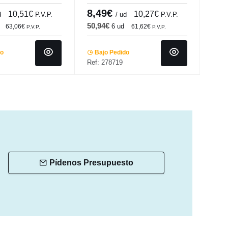
Porl
8,49€
8,
10,51€
10,27€
d
P.V.P.
/ ud
P.V.P.
50,94€
52,
6 ud
63,06€
61,62€
P.V.P.
P.V.P.
do
Bajo Pedido
Ba
Ref: 278719
Ref:
Pídenos Presupuesto