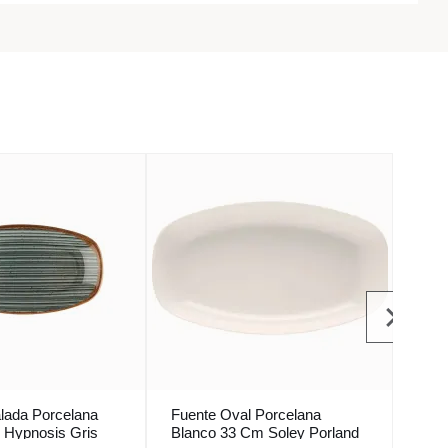
lada Porcelana
Fuente Oval Porcelana
Fuen
 Hypnosis Gris
Blanco 33 Cm Soley Porland
Verd