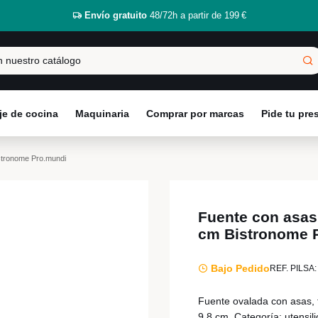
Envío gratuito
48/72h a partir de 199 €
e de cocina
Maquinaria
Comprar por marcas
Pide tu pr
stronome Pro.mundi
Fuente con asas
cm Bistronome 
Bajo Pedido
REF. PILSA:
Fuente ovalada con asas, 
9,8 cm. Categoría: utensili