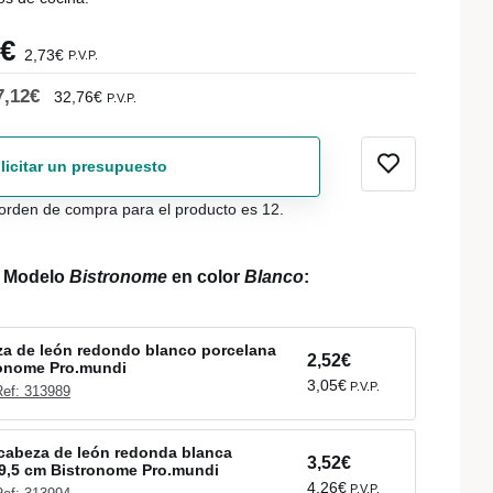
6€
2,73€
P.V.P.
7,12€
32,76€
P.V.P.
licitar un presupuesto
orden de compra para el producto es 12.
l Modelo
Bistronome
en color
Blanco
:
a de león redondo blanco porcelana
2,52€
ronome Pro.mundi
3,05€
P.V.P.
Ref: 313989
cabeza de león redonda blanca
3,52€
9,5 cm Bistronome Pro.mundi
4,26€
P.V.P.