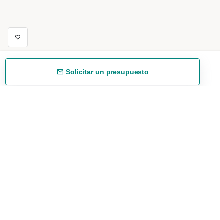
Solicitar un presupuesto
Envío gratuíto
48/72 h a partir de 199 € (España peninsular)