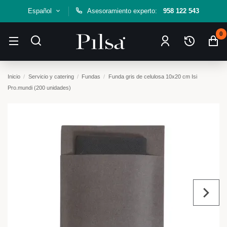
Español
Asesoramiento experto:
958 122 543
0
Inicio
Servicio y catering
Fundas
Funda gris de celulosa 10x20 cm Isi
Pro.mundi (200 unidades)