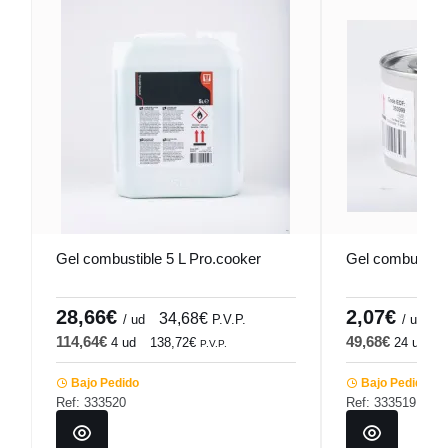
Gel combustible 5 L Pro.cooker
Gel combustibl
28,66€
2,07€
34,68€
2
/ ud
P.V.P.
/ ud
114,64€
49,68€
4 ud
138,72€
24 ud
6
P.V.P.
Bajo Pedido
Bajo Pedido
Ref: 333520
Ref: 333519