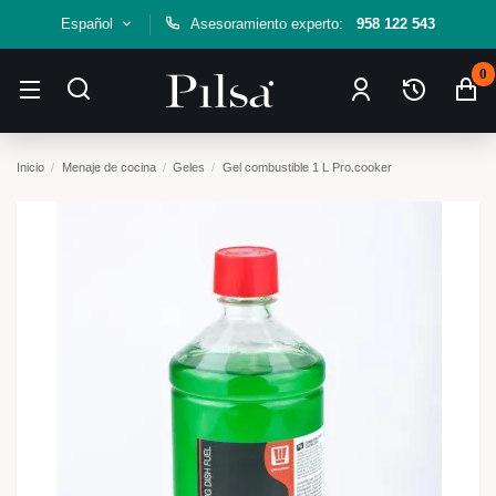
Español
Asesoramiento experto:
958 122 543
0
Inicio
Menaje de cocina
Geles
Gel combustible 1 L Pro.cooker