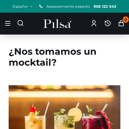
Español
Asesoramiento experto:
958 122 543
0
¿Nos tomamos un
Skip
to
mocktail?
content