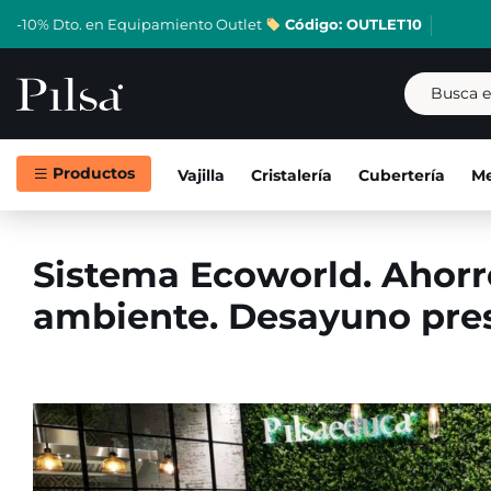
-10% Dto. en Equipamiento Outlet
Código: OUTLET10
Productos
Vajilla
Cristalería
Cubertería
Me
Sistema Ecoworld. Ahorr
Skip
to
ambiente. Desayuno pre
content