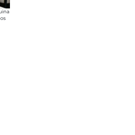
uina
 os