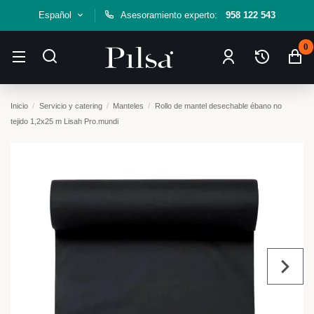
Español
Asesoramiento experto:
958 122 543
0
Inicio
Servicio y catering
Manteles
Rollo de mantel desechable ébano no
tejido 1,2x25 m Lisah Pro.mundi