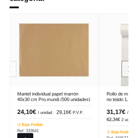
Mantel individual papel marrón
Rollo de mante
40x30 cm Pro.mundi (500 unidades)
no tejido 1,2x2
24,10€
31,17€
29,16€
/ unidad
P.V.P.
/ ud
62,34€
2 ud
75
Bajo Pedido
Ref: 333641
Bajo Pedido