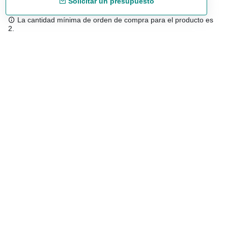
Solicitar un presupuesto
La cantidad mínima de orden de compra para el producto es
2.
Envío gratuíto
48/72 h a partir de 199 € (España peninsular)
Asesoramiento experto
958 122 543