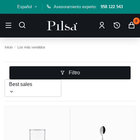
Español
Asesoramiento experto:
958 122 543
0
Inicio
Los más vendidos
Filtro
Best sales