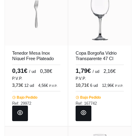
Tenedor Mesa Inox
Copa Borgoña Vidrio
Níquel Free Plateado
Transparente 47 Cl
1.5 Mm Hotel Comas
Syrah-Tensionada
Vicrila
0,31€
1,79€
0,38€
2,16€
/ ud
/ ud
P.V.P.
P.V.P.
3,73€
10,71€
12 ud
4,56€
6 ud
12,96€
P.V.P.
P.V.P.
Bajo Pedido
Bajo Pedido
Ref: 29972
Ref: 167742