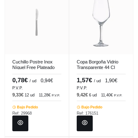
Cuchillo Postre Inox
Copa Borgoña Vidrio
Níquel Free Plateado
Transparente 44 Cl
1.5 Mm Hotel Comas
Mencia-Tensionada
Vicrila
0,78€
1,57€
0,94€
1,90€
/ ud
/ ud
P.V.P.
P.V.P.
9,33€
9,42€
12 ud
11,28€
6 ud
11,40€
P.V.P.
P.V.P.
Bajo Pedido
Bajo Pedido
Ref: 29968
Ref: 176151