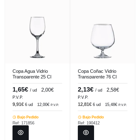
Copa Agua Vidrio
Copa Coñac Vidrio
Transparente 25 Cl
Transparente 76 Cl
Syrah-Tensionada
Coñac Vicrila
Vicrila
1,65€
2,13€
2,00€
2,58€
/ ud
/ ud
P.V.P.
P.V.P.
9,91€
12,81€
6 ud
12,00€
6 ud
15,48€
P.V.P.
P.V.P.
Bajo Pedido
Bajo Pedido
Ref: 171856
Ref: 190412