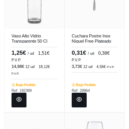
Vaso Alto Vidrio
Cuchara Postre Inox
Transparente 50 Cl
Níquel Free Plateado
Merlot Vicrila
1.5 Mm Hotel Comas
1,25€
0,31€
1,51€
0,38€
/ ud
/ ud
P.V.P.
P.V.P.
14,98€
3,73€
12 ud
18,12€
12 ud
4,56€
P.V.P.
P.V.P.
Bajo Pedido
Bajo Pedido
Ref: 192389
Ref: 29964