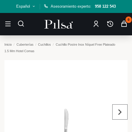
Español
Asesoramiento experto:
958 122 543
0
Inicio
Cuberterías
Cuchillos
Cuchillo Postre Inox Níquel Free Plateado
1.5 Mm Hotel Comas