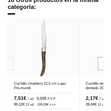
categoría:
Cuchillo chuletero 22,5 cm Lupo
Cuchillo de po
Pro.mundi
dentado 20,3 c
7,51€
2,17€
9,09€
2
/ ud
P.V.P.
/ ud
90,12€
26,04€
12 ud
109,08€
12 ud
3
P.V.P.