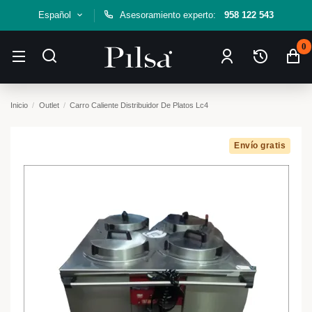
Español
Asesoramiento experto:
958 122 543
0
Inicio
Outlet
Carro Caliente Distribuidor De Platos Lc4
Envío gratis