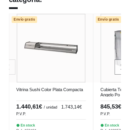
Envío gratis
Envío gratis
Vitrina Sushi Color Plata Compacta
Cubierta Térm
Angelo Po
1.440,61€
845,53€
1.743,14€
/ unidad
/ un
P.V.P.
P.V.P.
En stock
En stock