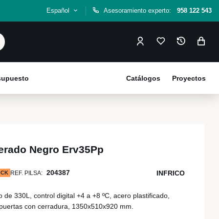
Español
Asesoramiento experto:
958 122 543
esupuesto
Catálogos
Proyectos
gerado Negro Erv35Pp
204387
INFRICO
OCK
REF. PILSA:
 de 330L, control digital +4 a +8 ºC, acero plastificado,
3 puertas con cerradura, 1350x510x920 mm.