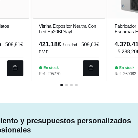
latos
Vitrina Expositor Neutra Con
Fabricador
m
Led Ep20Bl Sayl
Escamas H
170Ake-N-
421,18€
4.370,4
508,81€
509,63€
d
/ unidad
5.288,2
P.V.P.
En stock
En stock
Ref: 295770
Ref: 269082
ento y presupuestos personalizados
esionales