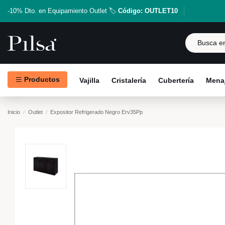
-10% Dto. en Equipamiento Outlet 🏷️
Código: OUTLET10
Productos
Vajilla
Cristalería
Cubertería
Menaj
Inicio
Outlet
Expositor Refrigerado Negro Erv35Pp