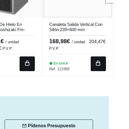
 De Hielo En
Canaleta Salida Vertical Con
Cuba
oshizaki Fm-
Sifón 239×600 mm
Mod
Sb
1€
168,98€
1.
204,47€
/ unidad
/ unidad
0€
2.
P.V.P.
P.V.P.
En stock
En
Ref: 121989
Ref:
Pídenos Presupuesto