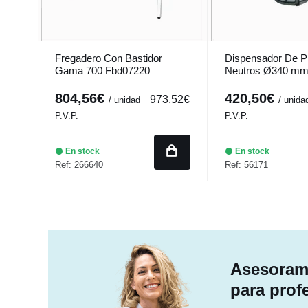
Fregadero Con Bastidor
Dispensador De P
Gama 700 Fbd07220
Neutros Ø340 m
804,56€
420,50€
973,52€
/ unidad
/ unida
P.V.P.
P.V.P.
En stock
En stock
Ref: 266640
Ref: 56171
Asesorami
para prof