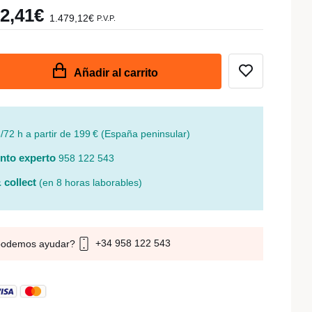
22,41€
1.479,12€
P.V.P.
Añadir al carrito
/72 h a partir de 199 € (España peninsular)
nto experto
958 122 543
 collect
(en 8 horas laborables)
+34 958 122 543
podemos ayudar?