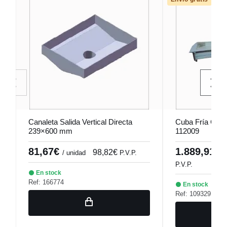
Canaleta Salida Vertical Directa
Cuba Fría Gas
239×600 mm
112009
81,67€
1.889,91€
98,82€
/ unidad
P.V.P.
/
P.V.P.
En stock
Ref: 166774
En stock
Ref: 109329