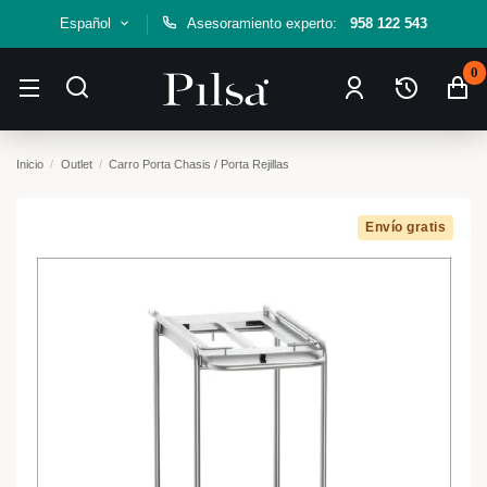
Español
Asesoramiento experto:
958 122 543
0
Inicio
Outlet
Carro Porta Chasis / Porta Rejillas
Envío gratis