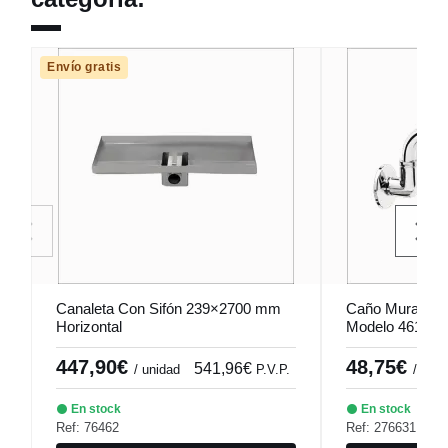
Envío gratis
Canaleta Con Sifón 239×2700 mm
Caño Mural Gir
Horizontal
Modelo 461012
447,90€
48,75€
541,96€
/ unidad
P.V.P.
/ unid
En stock
En stock
Ref: 76462
Ref: 276631