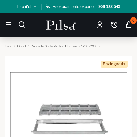
Español
Asesoramiento experto:
958 122 543
0
Inicio
Outlet
Canaleta Suelo Vinílico Horizontal 1200×239 mm
Envío gratis