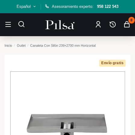
Español
Asesoramiento experto:
958 122 543
0
Inicio
Outlet
Canaleta Con Sifón 239×2700 mm Horizontal
Envío gratis