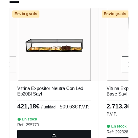
Envío gratis
Envío gratis
Vitrina Expositor Neutra Con Led
Vitrina Exposit
Ep20Bl Sayl
Base Sayl In60
421,18€
2.713,36€
509,63€
/ unidad
P.V.P.
/
P.V.P.
En stock
Ref: 295770
En stock
Ref: 292328