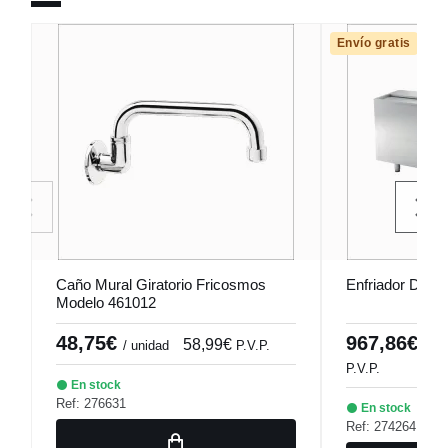
Envío gratis
Caño Mural Giratorio Fricosmos
Enfriador De Bo
Modelo 461012
48,75€
967,86€
58,99€
/ unidad
P.V.P.
/ un
P.V.P.
En stock
Ref: 276631
En stock
Ref: 274264