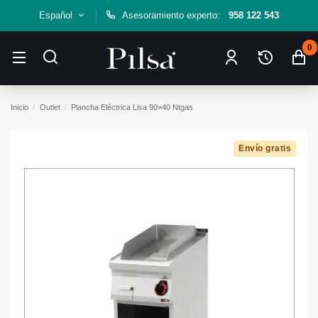
Español
Asesoramiento experto:
958 122 543
0
Inicio
Outlet
Plancha Eléctrica Lisa 90×40 Ntgas
Envío gratis