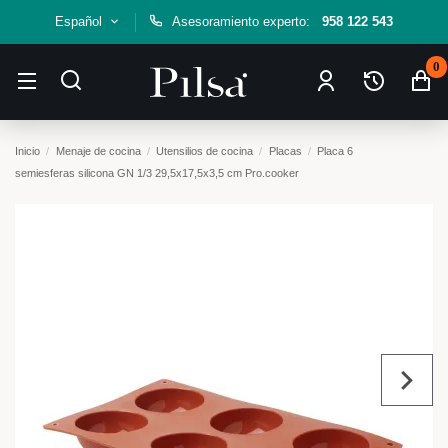
Español
Asesoramiento experto:
958 122 543
0
Inicio
Menaje de cocina
Utensilios de cocina
Placas
Placa 6
semiesferas silicona GN 1/3 29,5x17,5x3,5 cm Pro.cooker