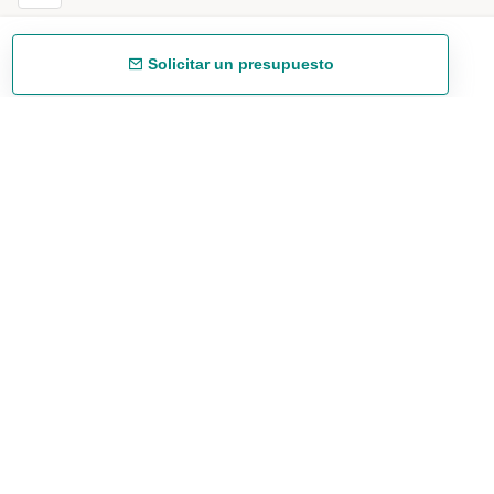
Solicitar un presupuesto
Envío gratuíto
48/72 h a partir de 199 € (España peninsular)
Asesoramiento experto
958 122 543