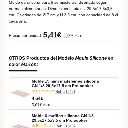
Molde de silicona para 6 semiesferas, diseñado según
normas alimentarias. Dimensiones totales: 29,5x17,5x3,5
cm. Cavidades de Ø 7 cm y H 3,5 cm, con capacidad de 8 cl
cada una.
5,41€
Precio por unidad
6,55€
P.V.P.
OTROS Productos del Modelo
Moule Silicone
en
color
Marrón
:
Molde 15 mini madeleines silicona
GN 1/3 29,5x17,5 cm Pro.cooker
Bajo Pedido
Ref: 313431
4,64€
5,61€
P.V.P.
Molde 6 muffins silicona GN 1/3
29,5x17,5x3,5 cm Pro.cooker
Bajo Pedido
Ref: 313439