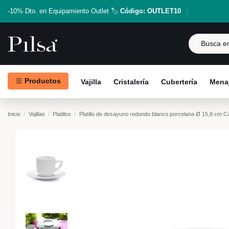
-10% Dto. en Equipamiento Outlet 🏷️
Código: OUTLET10
Productos
Vajilla
Cristalería
Cubertería
Menaj
Inicio
Vajillas
Platillos
Platillo de desayuno redondo blanco porcelana Ø 15,8 cm Ca