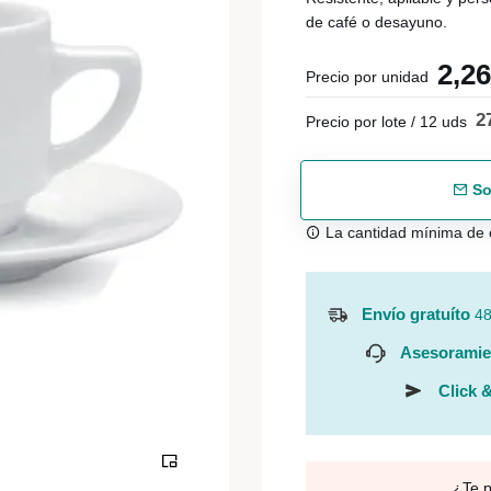
de café o desayuno.
2,2
Precio por unidad
2
Precio por lote / 12 uds
So
La cantidad mínima de 
Envío gratuíto
48
Asesoramie
Click &
¿Te 