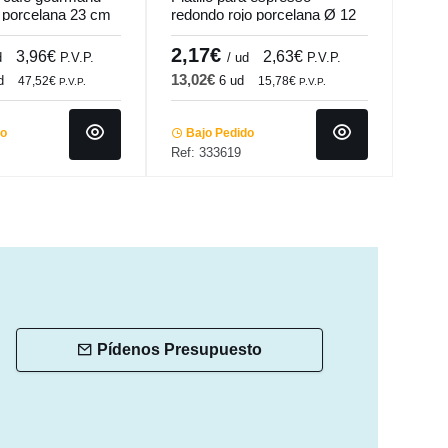
o porcelana 23 cm
redondo rojo porcelana Ø 12
redo
.mundi
cm Emotions Pro.mundi
cm 
2,17€
3,
3,96€
2,63€
d
P.V.P.
/ ud
P.V.P.
13,02€
19,
d
6 ud
47,52€
15,78€
P.V.P.
P.V.P.
do
Bajo Pedido
Ba
Ref: 333619
Ref:
Pídenos Presupuesto