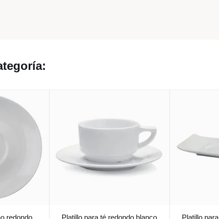
tegoría:
no redondo
Platillo para té redondo blanco
Platillo pa