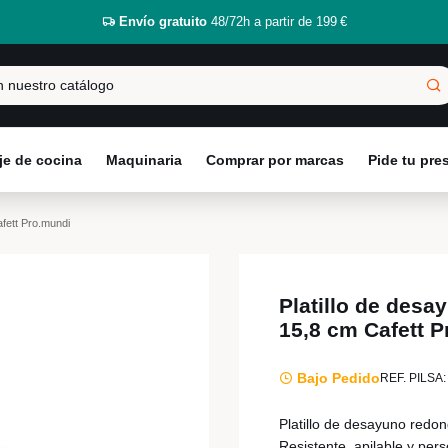
Envío gratuito
48/72h a partir de 199 €
e de cocina
Maquinaria
Comprar por marcas
Pide tu pr
fett Pro.mundi
Platillo de des
15,8 cm Cafett 
Bajo Pedido
REF. PILSA:
Platillo de desayuno redo
Resistente, apilable y per