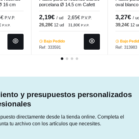
 Ø 16 cm
porcelana Ø 14,5 cm Cafett
oval blanc
di
Pro.mundi
Prismo Pro
2,19€
3,27€
5€
2,65€
P.V.P.
/ ud
P.V.P.
/ u
26,28€
39,24€
12 ud
12 u
€
31,80€
P.V.P.
P.V.P.
Bajo Pedido
Bajo Pedi
Ref: 333591
Ref: 313983
ento y presupuestos personalizados
esionales
supuesto directamente desde la tienda online. Completa el
unta tu archivo con los artículos que necesites.