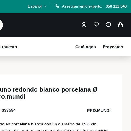
Español
Asesoramiento experto:
958 122 543
esupuesto
Catálogos
Proyectos
ayuno redondo blanco porcelana Ø
Pro.mundi
333594
PRO.MUNDI
ndo en porcelana blanca con un diámetro de 15,8 cm.
sonalizable, asegura una presentación elegante en servicios