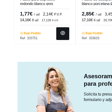
redondo blanco gres
blanco porcelana
esmaltado Ø 11 cm Bistrot
Emotions Pro.mun
Pro.mundi
1,77€
2,85€
2,14€
3,4
/ ud
P.V.P.
/ ud
14,16€
17,10€
8 ud
6 ud
17,12€
20,70
P.V.P.
Bajo Pedido
Bajo Pedido
Ref: 333751
Ref: 333633
Asesorami
para prof
Solicita tu pre
formulario y adj