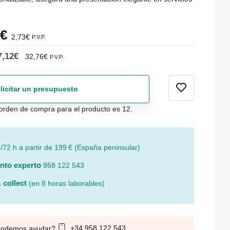
6€
2,73€
P.V.P.
7,12€
32,76€
P.V.P.
licitar un presupuesto
orden de compra para el producto es 12.
/72 h a partir de 199 € (España peninsular)
nto experto
958 122 543
 collect
(en 8 horas laborables)
+34 958 122 543
podemos ayudar?