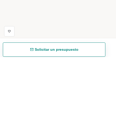
Solicitar un presupuesto
Envío gratuíto
48/72 h a partir de 199 € (España peninsular)