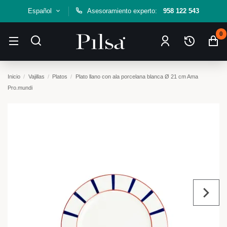
Español
Asesoramiento experto:
958 122 543
0
Inicio
Vajillas
Platos
Plato llano con ala porcelana blanca Ø 21 cm Ama
Pro.mundi