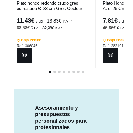
Plato hondo redondo crudo gres
Plato Hondo Ov
esmaltado Ø 23 cm Gres Couleur
Azul 26 Cm Hyp
Pro.mundi
11,43€
7,81€
13,83€
9
/ ud
P.V.P.
/ ud
68,58€
46,86€
6 ud
82,98€
6 ud
56
P.V.P.
Bajo Pedido
Bajo Pedido
Ref: 306045
Ref: 282191
Asesoramiento y
presupuestos
personalizados para
profesionales