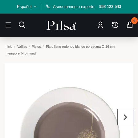
Español
Asesoramiento experto:
958 122 543
0
Inicio
Vajillas
Platos
Plato llano redondo blanco porcelana Ø 16 cm
Intemporel Pro.mundi