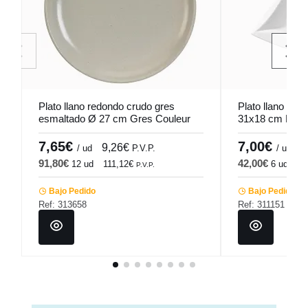
Plato llano redondo crudo gres
Plato llano ova
esmaltado Ø 27 cm Gres Couleur
31x18 cm Folia
Pro.mundi
7,65€
7,00€
9,26€
8
/ ud
P.V.P.
/ ud
91,80€
42,00€
12 ud
111,12€
6 ud
50
P.V.P.
Bajo Pedido
Bajo Pedido
Ref: 313658
Ref: 311151