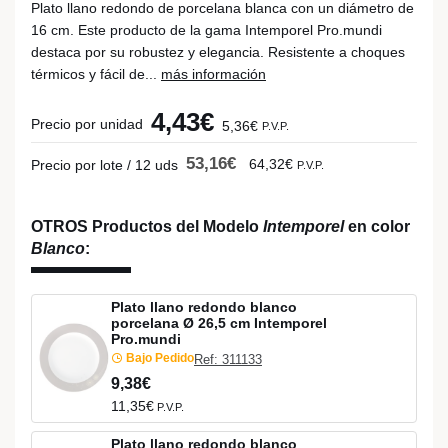
Plato llano redondo de porcelana blanca con un diámetro de
16 cm. Este producto de la gama Intemporel Pro.mundi
destaca por su robustez y elegancia. Resistente a choques
térmicos y fácil de...
más información
4,43€
Precio por unidad
5,36€
P.V.P.
53,16€
64,32€
Precio por lote / 12 uds
P.V.P.
OTROS Productos del Modelo
Intemporel
en color
Blanco
:
Plato llano redondo blanco
porcelana Ø 26,5 cm Intemporel
Pro.mundi
Bajo Pedido
Ref: 311133
9,38€
11,35€
P.V.P.
Plato llano redondo blanco