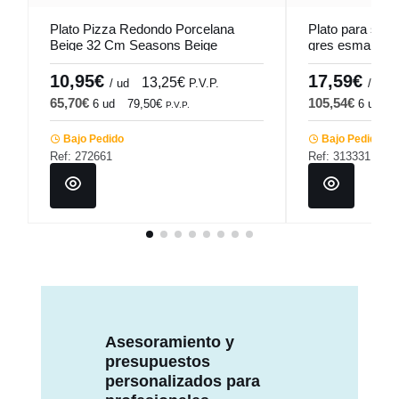
Plato Pizza Redondo Porcelana
Plato para stea
Beige 32 Cm Seasons Beige
gres esmaltado
Porland
Couleur Pro.mu
10,95€
17,59€
13,25€
/ ud
P.V.P.
/ ud
65,70€
105,54€
6 ud
79,50€
6 ud
1
P.V.P.
Bajo Pedido
Bajo Pedido
Ref: 272661
Ref: 313331
Asesoramiento y
presupuestos
personalizados para