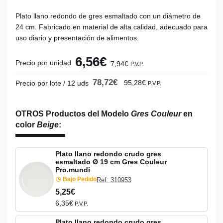
Plato llano redondo de gres esmaltado con un diámetro de
24 cm. Fabricado en material de alta calidad, adecuado para
uso diario y presentación de alimentos.
6,56€
Precio por unidad
7,94€
P.V.P.
78,72€
95,28€
Precio por lote / 12 uds
P.V.P.
OTROS Productos del Modelo
Gres Couleur
en
color
Beige
:
Plato llano redondo crudo gres
esmaltado Ø 19 cm Gres Couleur
Pro.mundi
Bajo Pedido
Ref: 310953
5,25€
6,35€
P.V.P.
Plato llano redondo crudo gres