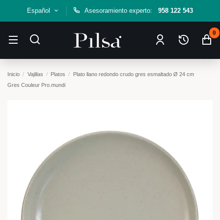
Español
Asesoramiento experto:
958 122 543
0
Inicio
Vajillas
Platos
Plato llano redondo crudo gres esmaltado Ø 24 cm
Gres Couleur Pro.mundi