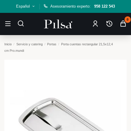
Español
Asesoramiento experto:
958 122 543
0
Inicio
Servicio y catering
Portas
Porta cuentas rectangular 21,5x12,4
cm Pro.mundi