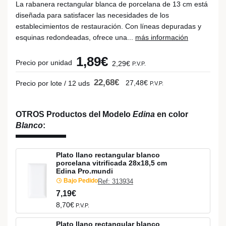
La rabanera rectangular blanca de porcelana de 13 cm está
diseñada para satisfacer las necesidades de los
establecimientos de restauración. Con líneas depuradas y
esquinas redondeadas, ofrece una...
más información
1,89€
Precio por unidad
2,29€
P.V.P.
22,68€
27,48€
Precio por lote / 12 uds
P.V.P.
OTROS Productos del Modelo
Edina
en color
Blanco
:
Plato llano rectangular blanco
porcelana vitrificada 28x18,5 cm
Edina Pro.mundi
Bajo Pedido
Ref: 313934
7,19€
8,70€
P.V.P.
Plato llano rectangular blanco