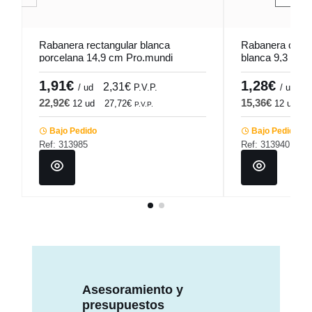
Rabanera rectangular blanca
Rabanera cuadr
porcelana 14,9 cm Pro.mundi
blanca 9,3 cm 
1,91€
1,28€
2,31€
1
/ ud
P.V.P.
/ ud
22,92€
15,36€
12 ud
27,72€
12 ud
1
P.V.P.
Bajo Pedido
Bajo Pedido
Ref: 313985
Ref: 313940
Asesoramiento y
presupuestos