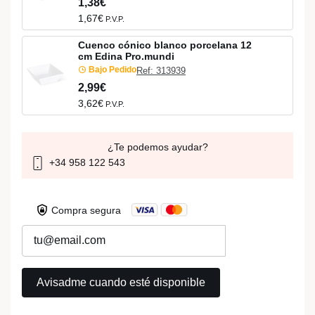
1,38€
1,67€
P.V.P.
Cuenco cónico blanco porcelana 12
cm Edina Pro.mundi
Bajo Pedido
Ref: 313939
2,99€
3,62€
P.V.P.
¿Te podemos ayudar?
+34 958 122 543
Compra segura