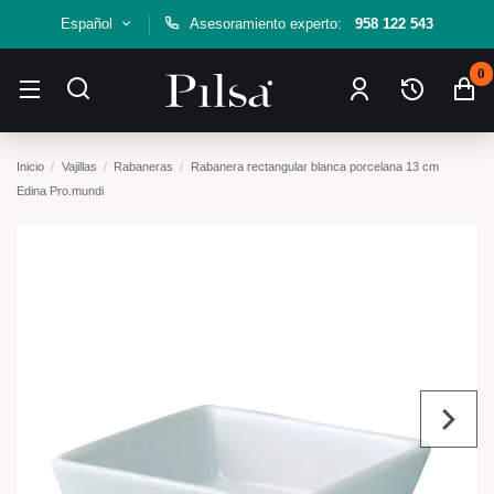
Español
Asesoramiento experto:
958 122 543
0
Inicio
Vajillas
Rabaneras
Rabanera rectangular blanca porcelana 13 cm
Edina Pro.mundi