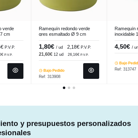
 verde
Ramequín redondo verde
Ramequín r
 7 cm
gres esmaltado Ø 9 cm
inoxidable 
undi
Bistronome Pro.mundi
Pro.mundi
1,80€
4,50€
5€
2,18€
P.V.P.
/ ud
P.V.P.
/ u
21,60€
12 ud
00€
26,16€
P.V.P.
P.V.P.
Bajo Pedi
Ref: 313747
Bajo Pedido
Ref: 313908
ento y presupuestos personalizados
esionales