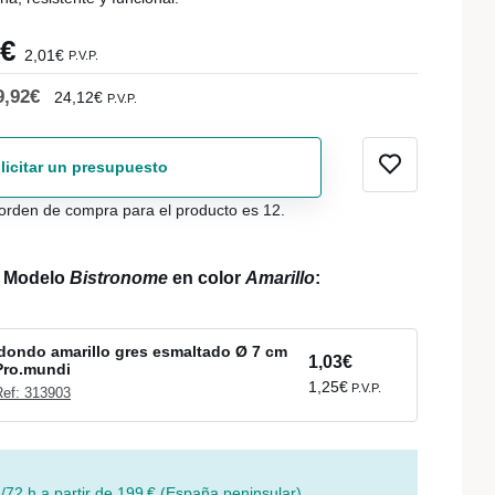
6€
2,01€
P.V.P.
9,92€
24,12€
P.V.P.
licitar un presupuesto
orden de compra para el producto es 12.
l Modelo
Bistronome
en color
Amarillo
:
dondo amarillo gres esmaltado Ø 7 cm
1,03€
Pro.mundi
1,25€
P.V.P.
Ref: 313903
/72 h a partir de 199 € (España peninsular)