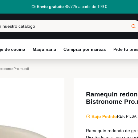
Envío gratuito
48/72h a partir de 199 €
e de cocina
Maquinaria
Comprar por marcas
Pide tu pr
stronome Pro.mundi
Ramequín redond
Bistronome Pro
Bajo Pedido
REF. PILSA:
Ramequín redondo de gres 
Diseñado para uso en cocin