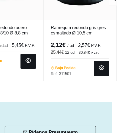
edondo acero
Ramequín redondo gris gres
Rame
18/10 Ø 8,8 cm
esmaltado Ø 10,5 cm
esma
Bistronome Pro.mundi
Bist
2,12€
1,
5,45€
2,57€
nidad
P.V.P.
/ ud
P.V.P.
25,44€
21,
12 ud
30,84€
P.V.P.
do
Bajo Pedido
Ba
Ref: 311501
Ref:
Pídenos Presupuesto