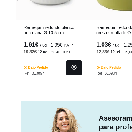
Ramequín redondo blanco
Ramequín redondo
porcelana Ø 10,5 cm
gres esmaltado Ø
Bistronome Pro.mundi
Bistronome Pro.m
1,61€
1,03€
1,95€
1,2
/ ud
P.V.P.
/ ud
19,32€
12,36€
12 ud
12 ud
23,40€
15,
P.V.P.
Bajo Pedido
Bajo Pedido
Ref: 313897
Ref: 313904
Asesorami
para prof