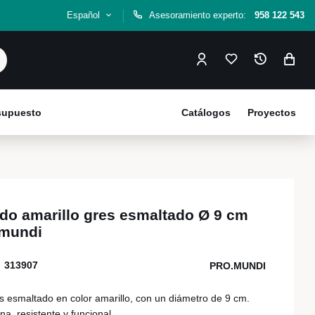
Español
Asesoramiento experto:
958 122 543
esupuesto
Catálogos
Proyectos
o amarillo gres esmaltado Ø 9 cm
.mundi
313907
PRO.MUNDI
esmaltado en color amarillo, con un diámetro de 9 cm.
a, resistente y funcional.