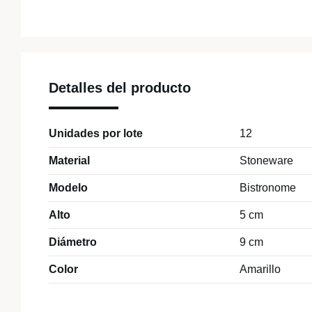
Detalles del producto
Unidades por lote
12
Material
Stoneware
Modelo
Bistronome
Alto
5 cm
Diámetro
9 cm
Color
Amarillo