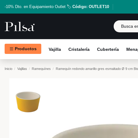
-10% Dto. en Equipamiento Outlet 🏷️
Código: OUTLET10
Productos
Vajilla
Cristalería
Cubertería
Menaj
Inicio
Vajillas
Ramequínes
Ramequín redondo amarillo gres esmaltado Ø 9 cm Bi