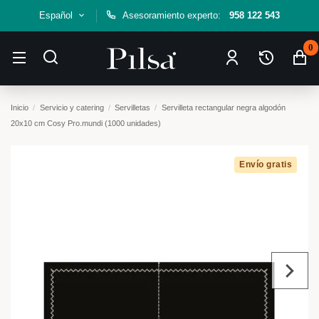
Español
Asesoramiento experto:
958 122 543
0
Inicio
Servicio y catering
Servilletas
Servilleta rectangular negra algodón
20x10 cm Cosy Pro.mundi (1000 unidades)
Envío gratis