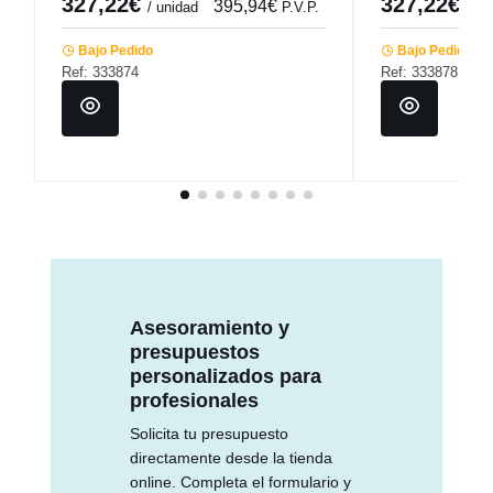
327,22€
327,22€
395,94€
/ unidad
P.V.P.
/ un
Bajo Pedido
Bajo Pedido
Ref: 333874
Ref: 333878
Asesoramiento y
presupuestos
personalizados para
profesionales
Solicita tu presupuesto
directamente desde la tienda
online. Completa el formulario y