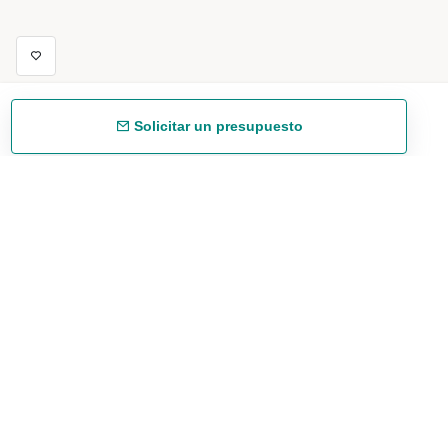
Solicitar un presupuesto
Envío gratuíto
48/72 h a partir de 199 € (España peninsular)