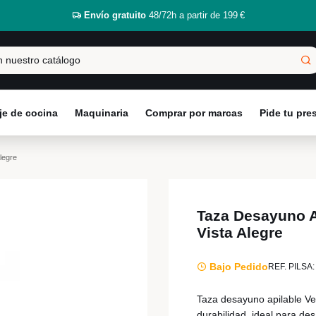
Envío gratuito
48/72h a partir de 199 €
e de cocina
Maquinaria
Comprar por marcas
Pide tu pr
legre
Taza Desayuno A
Vista Alegre
Bajo Pedido
REF. PILSA:
Taza desayuno apilable Ver
durabilidad, ideal para 