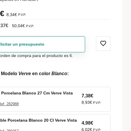
0€
8,34€
P.V.P.
,37€
50,04€
P.V.P.
licitar un presupuesto
orden de compra para el producto es 6.
l Modelo
Verve
en color
Blanco
:
o Porcelana Blanco 27 Cm Verve Vista
7,38€
8,93€
P.V.P.
Ref: 282988
able Porcelana Blanco 20 Cl Verve Vista
4,98€
6,02€
P.V.P.