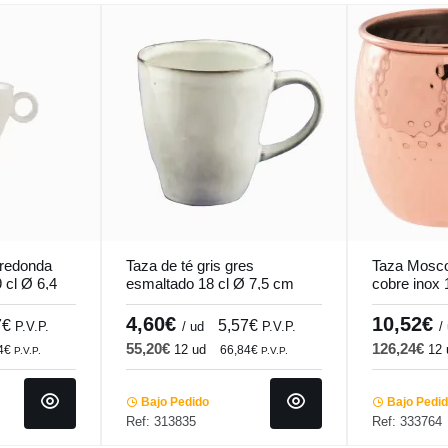
 redonda
Taza de té gris gres
Taza Mosc
 cl Ø 6,4
esmaltado 18 cl Ø 7,5 cm
cobre inox 
ndi
Sky Pro.mundi
cm Moscow
4,60€
10,52€
7€
5,57€
P.V.P.
/ ud
P.V.P.
/
55,20€
126,24€
12 ud
12 
44€
66,84€
P.V.P.
P.V.P.
Bajo Pedido
Bajo Pedi
Ref: 313835
Ref: 333764