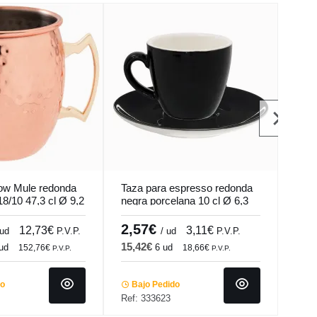
ow Mule redonda
Taza para espresso redonda
Taza
18/10 47,3 cl Ø 9,2
negra porcelana 10 cl Ø 6,3
esma
 Mule Pro.mundi
cm Emotions Pro.mundi
Sky 
2,57€
4,
12,73€
3,11€
 ud
P.V.P.
/ ud
P.V.P.
15,42€
55,
ud
6 ud
152,76€
18,66€
P.V.P.
P.V.P.
do
Bajo Pedido
Ba
Ref: 333623
Ref: