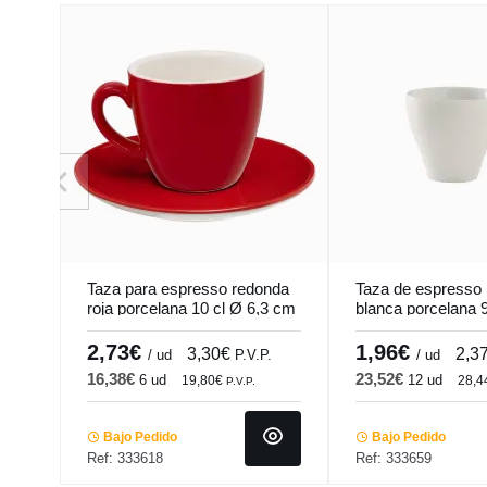
Taza para espresso redonda
Taza de espresso
roja porcelana 10 cl Ø 6,3 cm
blanca porcelana 9
Emotions Pro.mundi
cm Slim O Pro.mu
2,73€
1,96€
3,30€
2,3
/ ud
P.V.P.
/ ud
16,38€
23,52€
6 ud
12 ud
19,80€
28,
P.V.P.
Bajo Pedido
Bajo Pedido
Ref: 333618
Ref: 333659