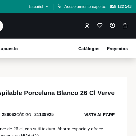
Español
Asesoramiento experto:
958 122 543
esupuesto
Catálogos
Proyectos
pilable Porcelana Blanco 26 Cl Verve
286062
21139925
VISTA ALEGRE
CÓDIGO:
ve de 26 cl, con sutil textura. Ahorra espacio y ofrece
desayunos en HORECA.