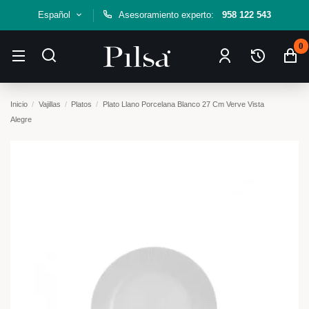
Español
Asesoramiento experto:
958 122 543
0
Inicio
Vajillas
Platos
Plato Llano Porcelana Blanco 27 Cm Verve Vista
Alegre