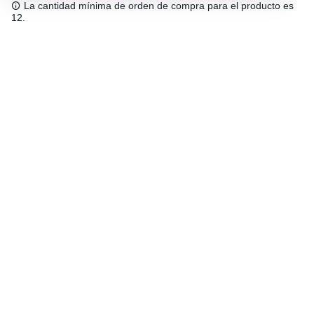
La cantidad mínima de orden de compra para el producto es
12.
Envío gratuíto
48/72 h a partir de 199 € (España peninsular)
Asesoramiento experto
958 122 543