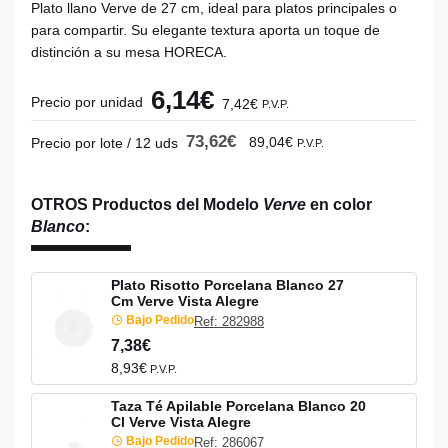
Plato llano Verve de 27 cm, ideal para platos principales o
para compartir. Su elegante textura aporta un toque de
distinción a su mesa HORECA.
6,14€
Precio por unidad
7,42€
P.V.P.
73,62€
89,04€
Precio por lote / 12 uds
P.V.P.
OTROS Productos del Modelo
Verve
en color
Blanco
:
Plato Risotto Porcelana Blanco 27
Cm Verve Vista Alegre
Bajo Pedido
Ref: 282988
7,38€
8,93€
P.V.P.
Taza Té Apilable Porcelana Blanco 20
Cl Verve Vista Alegre
Bajo Pedido
Ref: 286067