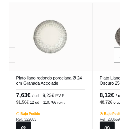
Plato llano redondo porcelana Ø 24
Plato Llano Re
cm Granada Accolade
Oscuro 25 Cm 
7,63€
8,12€
9,23€
9
/ ud
P.V.P.
/ ud
91,56€
48,72€
12 ud
110,76€
6 ud
58
P.V.P.
Bajo Pedido
Bajo Pedido
Ref: 322683
Ref: 283659