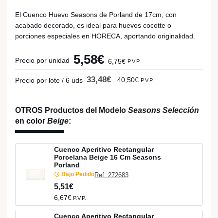
El Cuenco Huevo Seasons de Porland de 17cm, con
acabado decorado, es ideal para huevos cocotte o
porciones especiales en HORECA, aportando originalidad.
5,58€
Precio por unidad
6,75€
P.V.P.
33,48€
40,50€
Precio por lote / 6 uds
P.V.P.
OTROS Productos del Modelo
Seasons Selección
en color
Beige
:
Cuenco Aperitivo Rectangular
Porcelana Beige 16 Cm Seasons
Porland
Bajo Pedido
Ref: 272683
5,51€
6,67€
P.V.P.
Cuenco Aperitivo Rectangular