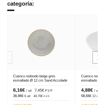
categoría:
Cuenco redondo beige gres
Cuenco redondo
esmaltado Ø 12 cm Sand Accolade
esmaltado Ø 13
Pro.mundi
6,16€
4,88€
7,45€
5
/ ud
P.V.P.
/ ud
36,96€
58,56€
6 ud
44,70€
12 ud
7
P.V.P.