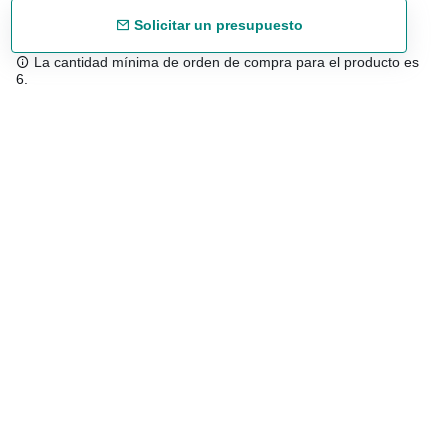
Solicitar un presupuesto
La cantidad mínima de orden de compra para el producto es
6.
Envío gratuíto
48/72 h a partir de 199 € (España peninsular)
Asesoramiento experto
958 122 543