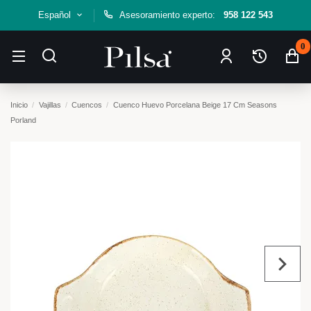
Español
Asesoramiento experto:
958 122 543
0
Inicio
Vajillas
Cuencos
Cuenco Huevo Porcelana Beige 17 Cm Seasons
Porland